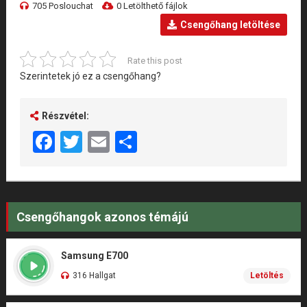
705 Poslouchat
0 Letölthető fájlok
Csengőhang letöltése
Rate this post
Szerintetek jó ez a csengőhang?
Részvétel:
Facebook
Twitter
Email
Share
Csengőhangok azonos témájú
Samsung E700
316 Hallgat
Letöltés