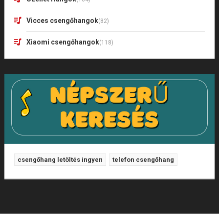
Vicces csengőhangok
(82)
Xiaomi csengőhangok
(118)
csengőhang letöltés ingyen
telefon csengőhang