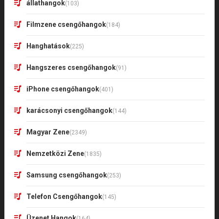
állathangok
(103)
Filmzene csengőhangok
(184)
Hanghatások
(225)
Hangszeres csengőhangok
(91)
iPhone csengőhangok
(401)
karácsonyi csengőhangok
(144)
Magyar Zene
(2349)
Nemzetközi Zene
(1835)
Samsung csengőhangok
(253)
Telefon Csengőhangok
(145)
Üzenet Hangok
(164)