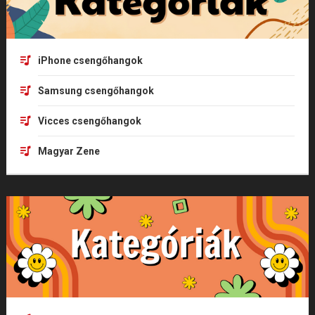
iPhone csengőhangok
Samsung csengőhangok
Vicces csengőhangok
Magyar Zene