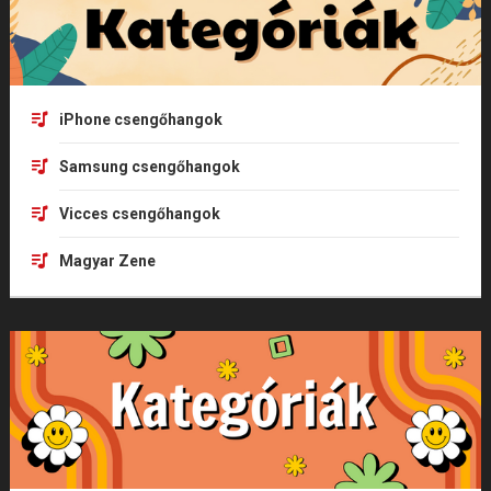
iPhone csengőhangok
Samsung csengőhangok
Vicces csengőhangok
Magyar Zene