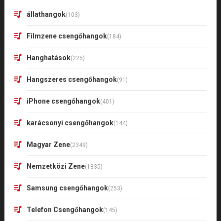
állathangok
(103)
Filmzene csengőhangok
(184)
Hanghatások
(225)
Hangszeres csengőhangok
(91)
iPhone csengőhangok
(401)
karácsonyi csengőhangok
(144)
Magyar Zene
(2349)
Nemzetközi Zene
(1835)
Samsung csengőhangok
(253)
Telefon Csengőhangok
(145)