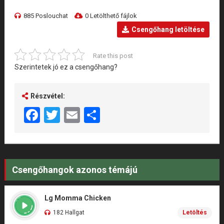
885 Poslouchat
0 Letölthető fájlok
Csengőhang letöltése
Rate this post
Szerintetek jó ez a csengőhang?
Részvétel:
Facebook
Twitter
Email
Share
Csengőhangok azonos témájú
Lg Momma Chicken
182 Hallgat
Letöltés