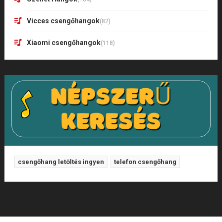
Vicces csengőhangok
(82)
Xiaomi csengőhangok
(118)
csengőhang letöltés ingyen
telefon csengőhang