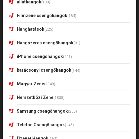
állathangok
(103)
Filmzene csengőhangok
(184)
Hanghatások
(225)
Hangszeres csengőhangok
(91)
iPhone csengőhangok
(401)
karácsonyi csengőhangok
(144)
Magyar Zene
(2349)
Nemzetközi Zene
(1835)
Samsung csengőhangok
(253)
Telefon Csengőhangok
(145)
Üzenet Hangok
(164)