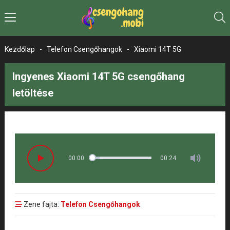
Kezdőlap
-
Telefon Csengőhangok
-
Xiaomi 14T 5G
Ingyenes Xiaomi 14T 5G csengőhang
letöltése
00:00
00:24
Zene fajta:
Telefon Csengőhangok