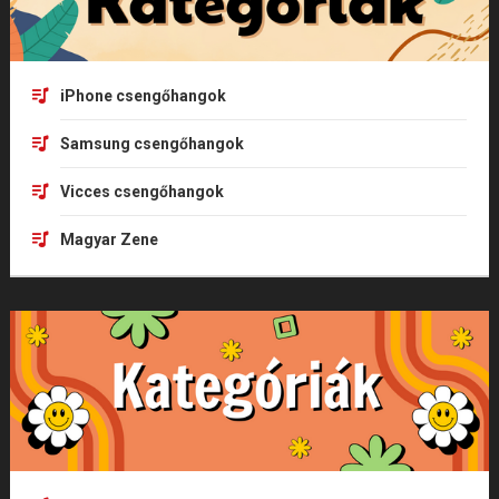
iPhone csengőhangok
Samsung csengőhangok
Vicces csengőhangok
Magyar Zene