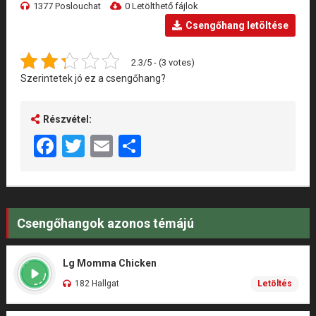
1377 Poslouchat
0 Letölthető fájlok
Csengőhang letöltése
2.3/5 - (3 votes)
Szerintetek jó ez a csengőhang?
Részvétel:
Facebook
Twitter
Email
Share
Csengőhangok azonos témájú
Lg Momma Chicken
182 Hallgat
Letöltés