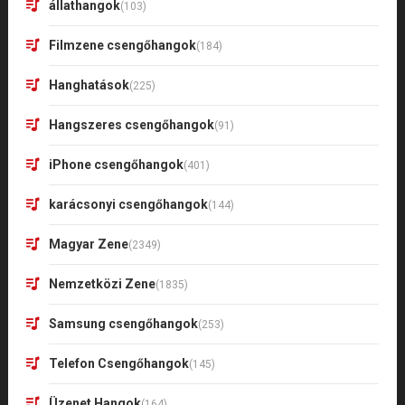
állathangok
(103)
Filmzene csengőhangok
(184)
Hanghatások
(225)
Hangszeres csengőhangok
(91)
iPhone csengőhangok
(401)
karácsonyi csengőhangok
(144)
Magyar Zene
(2349)
Nemzetközi Zene
(1835)
Samsung csengőhangok
(253)
Telefon Csengőhangok
(145)
Üzenet Hangok
(164)