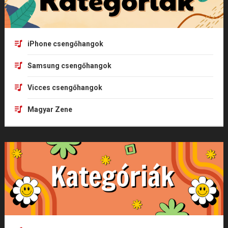
iPhone csengőhangok
Samsung csengőhangok
Vicces csengőhangok
Magyar Zene