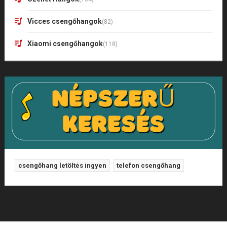
Vicces csengőhangok
(82)
Xiaomi csengőhangok
(118)
csengőhang letöltés ingyen
telefon csengőhang