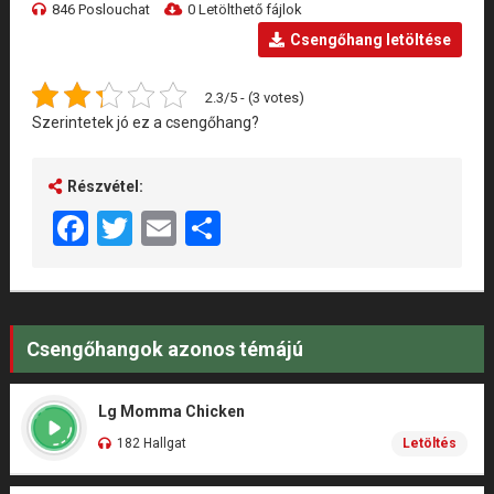
846 Poslouchat
0 Letölthető fájlok
Csengőhang letöltése
2.3/5 - (3 votes)
Szerintetek jó ez a csengőhang?
Részvétel:
Facebook
Twitter
Email
Share
Csengőhangok azonos témájú
Lg Momma Chicken
182 Hallgat
Letöltés