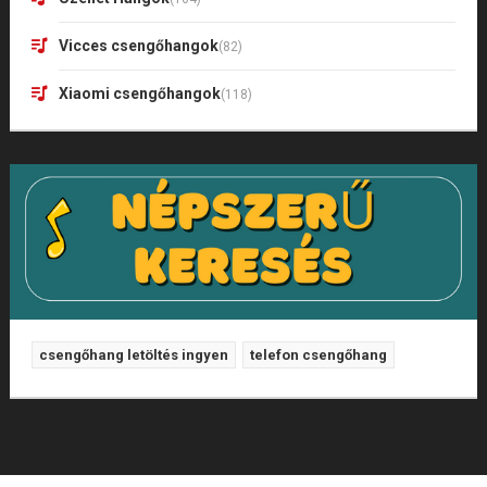
Vicces csengőhangok
(82)
Xiaomi csengőhangok
(118)
csengőhang letöltés ingyen
telefon csengőhang