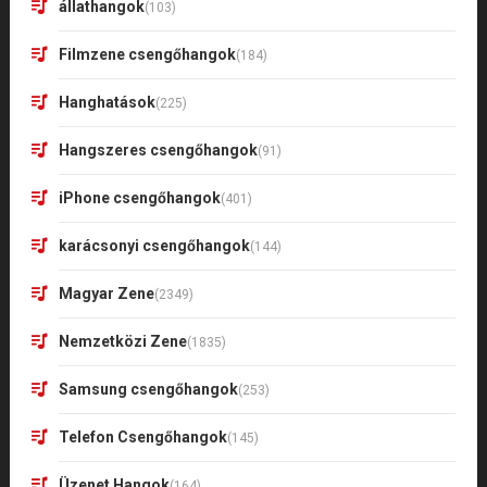
állathangok
(103)
Filmzene csengőhangok
(184)
Hanghatások
(225)
Hangszeres csengőhangok
(91)
iPhone csengőhangok
(401)
karácsonyi csengőhangok
(144)
Magyar Zene
(2349)
Nemzetközi Zene
(1835)
Samsung csengőhangok
(253)
Telefon Csengőhangok
(145)
Üzenet Hangok
(164)