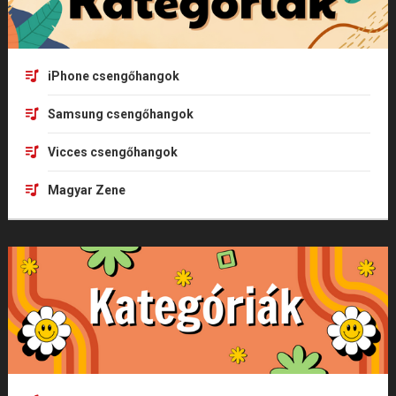
iPhone csengőhangok
Samsung csengőhangok
Vicces csengőhangok
Magyar Zene