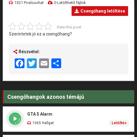
1321 Poslouchat
0 Letölthető fájlok
Csengőhang letöltése
Rate this post
Szerintetek jó ez a csengőhang?
Részvétel:
Facebook
Twitter
Email
Share
Csengőhangok azonos témájú
GTA 5 Alarm
1065 Hallgat
Letöltés