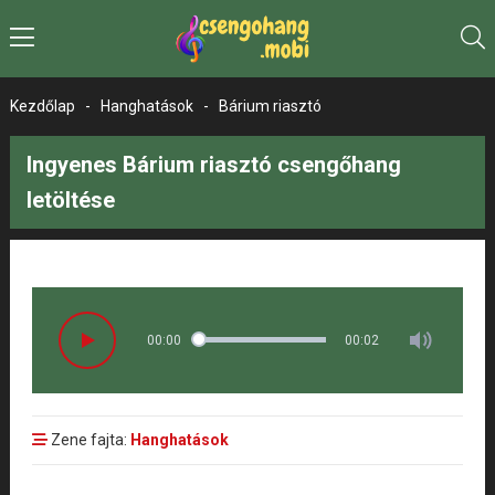
Kezdőlap
-
Hanghatások
-
Bárium riasztó
Ingyenes Bárium riasztó csengőhang
letöltése
00:00
00:02
Zene fajta:
Hanghatások