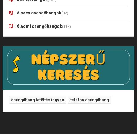
Vicces csengőhangok
(82)
Xiaomi csengőhangok
(118)
csengőhang letöltés ingyen
telefon csengőhang