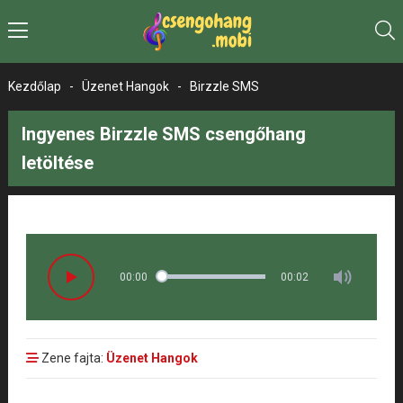
Kezdőlap
-
Üzenet Hangok
-
Birzzle SMS
Ingyenes Birzzle SMS csengőhang
letöltése
00:00
00:02
Zene fajta:
Üzenet Hangok