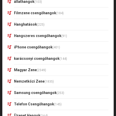
állathangok
(103)
Filmzene csengőhangok
(184)
Hanghatások
(225)
Hangszeres csengőhangok
(91)
iPhone csengőhangok
(401)
karácsonyi csengőhangok
(144)
Magyar Zene
(2349)
Nemzetközi Zene
(1835)
Samsung csengőhangok
(253)
Telefon Csengőhangok
(145)
Üzenet Hangok
(164)