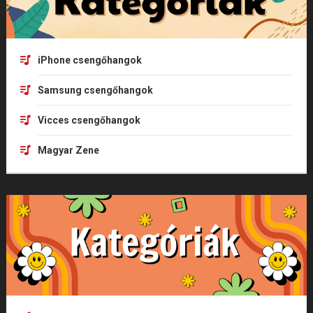
iPhone csengőhangok
Samsung csengőhangok
Vicces csengőhangok
Magyar Zene