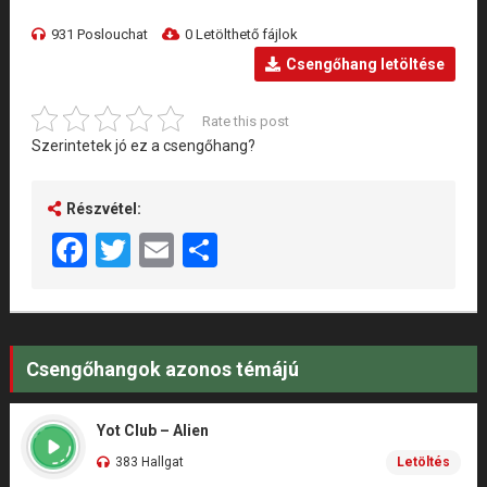
931 Poslouchat
0 Letölthető fájlok
Csengőhang letöltése
Rate this post
Szerintetek jó ez a csengőhang?
Részvétel:
Facebook
Twitter
Email
Share
Csengőhangok azonos témájú
Yot Club – Alien
383 Hallgat
Letöltés