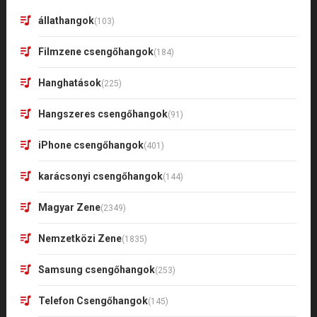
állathangok
(103)
Filmzene csengőhangok
(184)
Hanghatások
(225)
Hangszeres csengőhangok
(91)
iPhone csengőhangok
(401)
karácsonyi csengőhangok
(144)
Magyar Zene
(2349)
Nemzetközi Zene
(1835)
Samsung csengőhangok
(253)
Telefon Csengőhangok
(145)