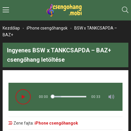
Kezdőlap
-
iPhone csengőhangok
-
BSW x TANKCSAPDA –
BAZ+
Ingyenes BSW x TANKCSAPDA – BAZ+
csengőhang letöltése
00:00
00:33
Zene fajta:
iPhone csengőhangok