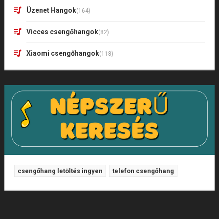
Üzenet Hangok
(164)
Vicces csengőhangok
(82)
Xiaomi csengőhangok
(118)
csengőhang letöltés ingyen
telefon csengőhang