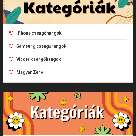
iPhone csengőhangok
Samsung csengőhangok
Vicces csengőhangok
Magyar Zene