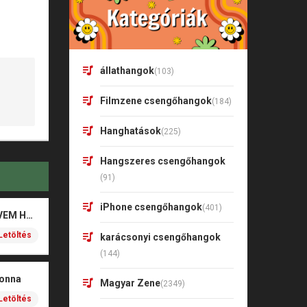
állathangok
(103)
Filmzene csengőhangok
(184)
Hanghatások
(225)
Hangszeres csengőhangok
(91)
iPhone csengőhangok
(401)
Valkusz Milán – SZÍVEM HALK SZAVA
Letöltés
karácsonyi csengőhangok
(144)
donna
Magyar Zene
(2349)
Letöltés