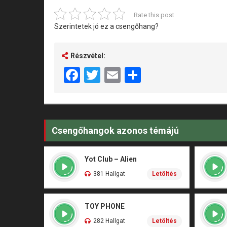
Rate this post
Szerintetek jó ez a csengőhang?
Részvétel:
Facebook
Twitter
Email
Share
Csengőhangok azonos témájú
Yot Club – Alien
381 Hallgat
Letöltés
TOY PHONE
282 Hallgat
Letöltés