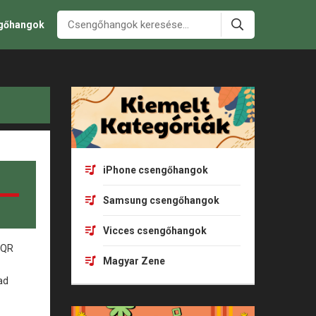
ngőhangok
iPhone csengőhangok
Samsung csengőhangok
Vicces csengőhangok
Magyar Zene