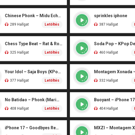
Chinese Phonk – Midu Echoing (Marimba)
sprinkles iphone
289 Hallgat
Letöltés
387 Hallgat
Chess Type Beat – Rat & Roblox Dance (iPhone)
325 Hallgat
Letöltés
460 Hallgat
Your Idol – Saja Boys (KPop Demon Hunters iPhone)
377 Hallgat
Letöltés
332 Hallgat
No Batidao – Phonk (Marimba)
Buoyant – iPhone 17
408 Hallgat
Letöltés
404 Hallgat
iPhone 17 – Goodbyes Remix