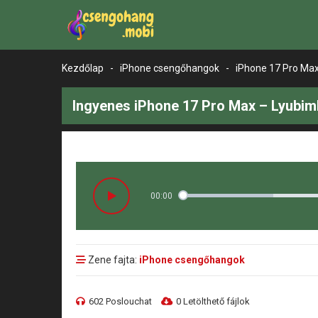
Kezdőlap
-
iPhone csengőhangok
-
iPhone 17 Pro Ma
Ingyenes iPhone 17 Pro Max – Lyubim
00:00
Zene fajta:
iPhone csengőhangok
602 Poslouchat
0 Letölthető fájlok