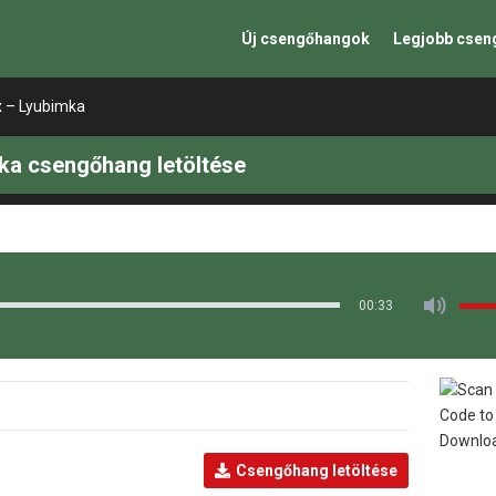
Új csengőhangok
Legjobb cse
x – Lyubimka
ka csengőhang letöltése
00:33
Csengőhang letöltése