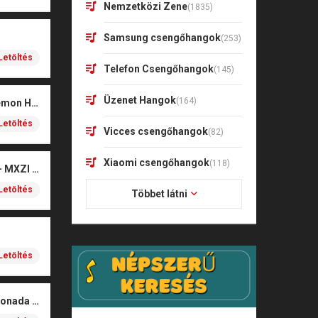
Nemzetközi Zene
(1835)
Samsung csengőhangok
(253)
Letöltés
Telefon Csengőhangok
(145)
Üzenet Hangok
(164)
Soda Pop – KPop Demon Hunters (Marimba)
Letöltés
Vicces csengőhangok
(82)
Xiaomi csengőhangok
(118)
Montagem Xonada – MXZI (iPhone)
Letöltés
Többet látni
Letöltés
MXZI – Montagem Xonada (iPhone)