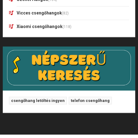
Vicces csengőhangok
(82)
Xiaomi csengőhangok
(118)
csengőhang letöltés ingyen
telefon csengőhang