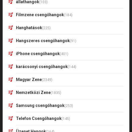
állathangok
(103)
Filmzene csengőhangok
(184)
Hanghatások
(225)
Hangszeres csengőhangok
(91)
iPhone csengőhangok
(401)
karácsonyi csengőhangok
(144)
Magyar Zene
(2349)
Nemzetközi Zene
(1835)
Samsung csengőhangok
(253)
Telefon Csengőhangok
(145)
Üzenet Hangok
(164)