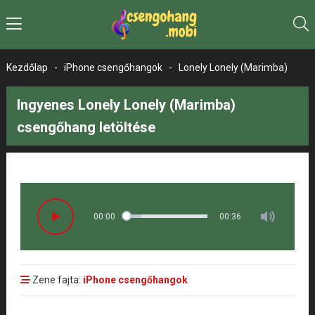
Kezdőlap
-
iPhone csengőhangok
-
Lonely Lonely (Marimba)
Ingyenes Lonely Lonely (Marimba)
csengőhang letöltése
00:00
00:36
Zene fajta:
iPhone csengőhangok