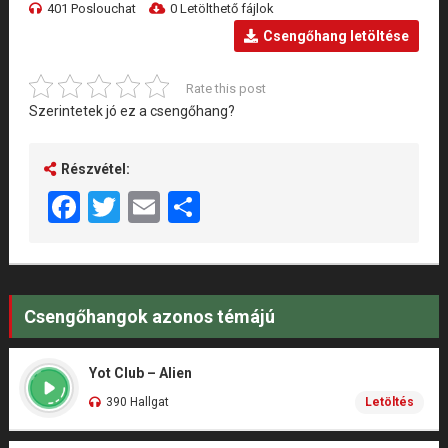
401 Poslouchat
0 Letölthető fájlok
Csengőhang letöltése
Rate this post
Szerintetek jó ez a csengőhang?
Részvétel:
Facebook
Twitter
Email
Share
Csengőhangok azonos témájú
Yot Club – Alien
390 Hallgat
Letöltés