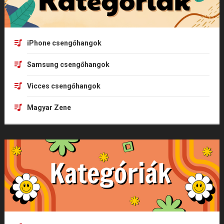
iPhone csengőhangok
Samsung csengőhangok
Vicces csengőhangok
Magyar Zene