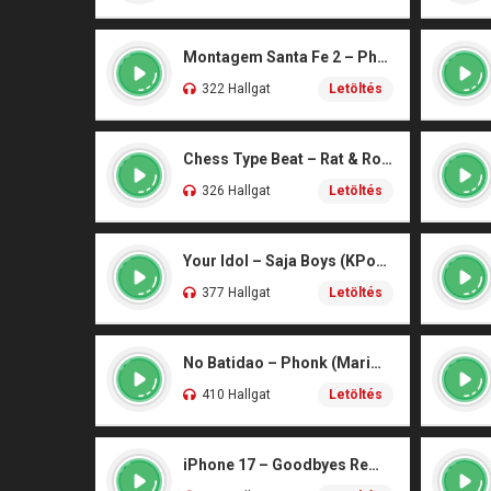
Montagem Santa Fe 2 – Phonk (iPhone)
322 Hallgat
Letöltés
Chess Type Beat – Rat & Roblox Dance (iPhone)
326 Hallgat
Letöltés
Your Idol – Saja Boys (KPop Demon Hunters iPhone)
377 Hallgat
Letöltés
No Batidao – Phonk (Marimba)
410 Hallgat
Letöltés
iPhone 17 – Goodbyes Remix