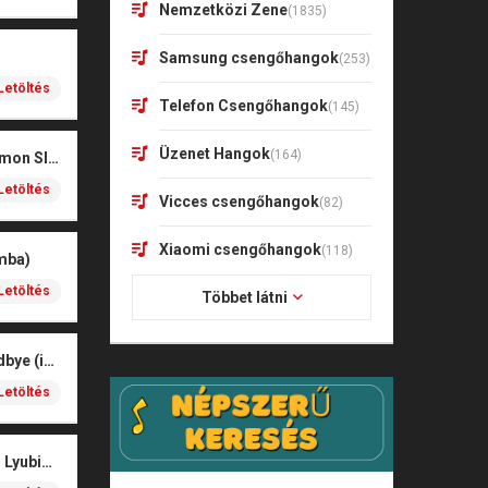
Nemzetközi Zene
(1835)
Samsung csengőhangok
(253)
Letöltés
Telefon Csengőhangok
(145)
Üzenet Hangok
(164)
Zenitsu Theme – Demon Slayer (Marimba)
Letöltés
Vicces csengőhangok
(82)
Xiaomi csengőhangok
(118)
mba)
Letöltés
Többet látni
HWASA – Good Goodbye (iPhone)
Letöltés
iPhone 17 Pro Max – Lyubimka