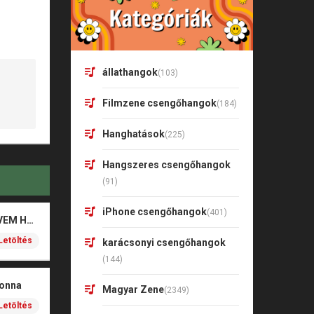
állathangok
(103)
Filmzene csengőhangok
(184)
Hanghatások
(225)
Hangszeres csengőhangok
(91)
iPhone csengőhangok
(401)
Valkusz Milán – SZÍVEM HALK SZAVA
Letöltés
karácsonyi csengőhangok
(144)
donna
Magyar Zene
(2349)
Letöltés