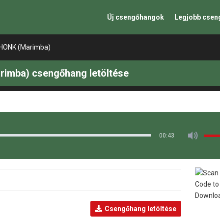
Új csengőhangok
Legjobb cse
HONK (Marimba)
mba) csengőhang letöltése
00:43
Csengőhang letöltése