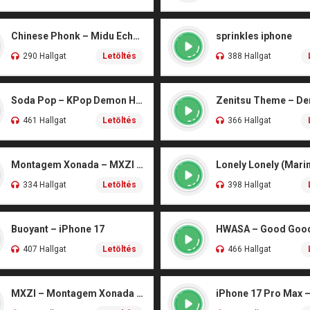
Chinese Phonk – Midu Echoing (Marimba)
sprinkles iphone
290 Hallgat
Letöltés
388 Hallgat
Soda Pop – KPop Demon Hunters (Marimba)
461 Hallgat
Letöltés
366 Hallgat
Montagem Xonada – MXZI (iPhone)
Lonely Lonely (Mari
334 Hallgat
Letöltés
398 Hallgat
Buoyant – iPhone 17
407 Hallgat
Letöltés
466 Hallgat
MXZI – Montagem Xonada (iPhone)