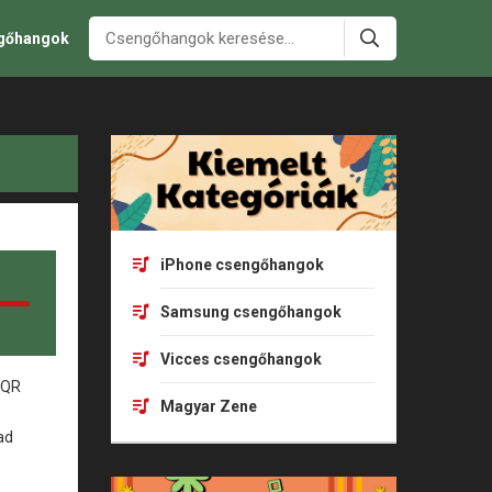
ngőhangok
iPhone csengőhangok
Samsung csengőhangok
Vicces csengőhangok
Magyar Zene