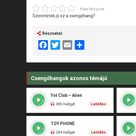
Rate this post
Szerintetek jó ez a csengőhang?
Részvétel:
Facebook
Twitter
Email
Share
Csengőhangok azonos témájú
Yot Club – Alien
385 Hallgat
Letöltés
TOY PHONE
284 Hallgat
Letöltés