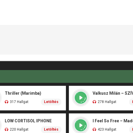
Thriller (Marimba)
317 Hallgat
Letöltés
278 Hallgat
LOW CORTISOL IPHONE
I Feel So Free – Ma
220 Hallgat
Letöltés
423 Hallgat