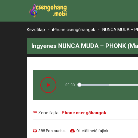
Kezdőlap
-
iPhone csengőhangok
-
NUNCA MUDA – P
Ingyenes NUNCA MUDA – PHONK (Mari
00:00
Zene fajta:
iPhone csengőhangok
388 Poslouchat
0 Letölthető fájlok