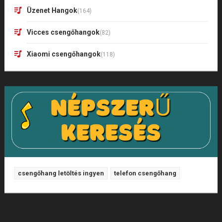
Üzenet Hangok
(164)
Vicces csengőhangok
(82)
Xiaomi csengőhangok
(118)
csengőhang letöltés ingyen
telefon csengőhang