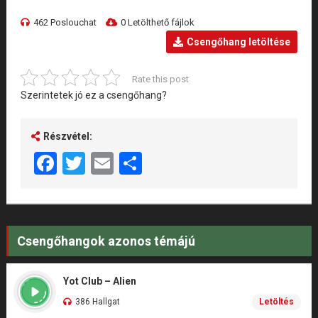
462 Poslouchat
0 Letölthető fájlok
Csengőhang letöltése
Rate this post
Szerintetek jó ez a csengőhang?
Részvétel:
Facebook
Twitter
Email
Share
Csengőhangok azonos témájú
Yot Club – Alien
386 Hallgat
Letöltés