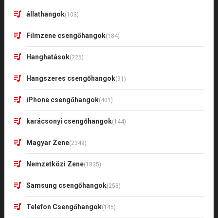
állathangok
(103)
Filmzene csengőhangok
(184)
Hanghatások
(225)
Hangszeres csengőhangok
(91)
iPhone csengőhangok
(401)
karácsonyi csengőhangok
(144)
Magyar Zene
(2349)
Nemzetközi Zene
(1835)
Samsung csengőhangok
(253)
Telefon Csengőhangok
(145)