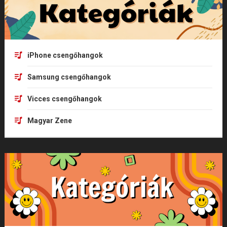
iPhone csengőhangok
Samsung csengőhangok
Vicces csengőhangok
Magyar Zene