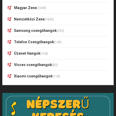
Magyar Zene
(2349)
Nemzetközi Zene
(1835)
Samsung csengőhangok
(253)
Telefon Csengőhangok
(145)
Üzenet Hangok
(164)
Vicces csengőhangok
(82)
Xiaomi csengőhangok
(118)