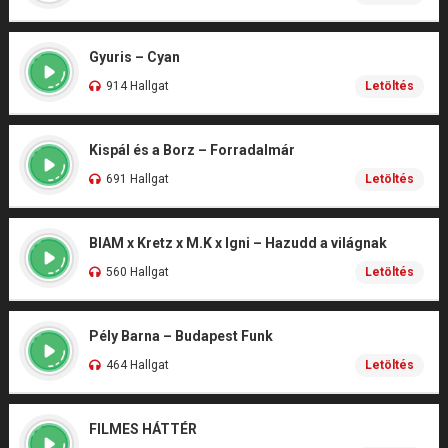
Gyuris – Cyan
914 Hallgat
Letöltés
Kispál és a Borz – Forradalmár
691 Hallgat
Letöltés
BIAM x Kretz x M.K x Igni – Hazudd a világnak
560 Hallgat
Letöltés
Pély Barna – Budapest Funk
464 Hallgat
Letöltés
FILMES HÁTTÉR