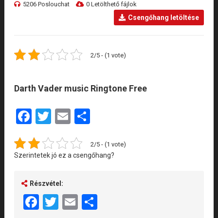
5206 Poslouchat
0 Letölthető fájlok
Csengőhang letöltése
2/5 - (1 vote)
Darth Vader music Ringtone Free
Facebook
Twitter
Email
Share
2/5 - (1 vote)
Szerintetek jó ez a csengőhang?
Részvétel:
Facebook
Twitter
Email
Share