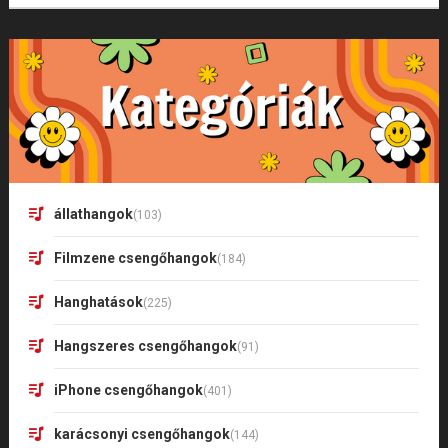
állathangok
(103)
Filmzene csengőhangok
(184)
Hanghatások
(225)
Hangszeres csengőhangok
(91)
iPhone csengőhangok
(401)
karácsonyi csengőhangok
(144)