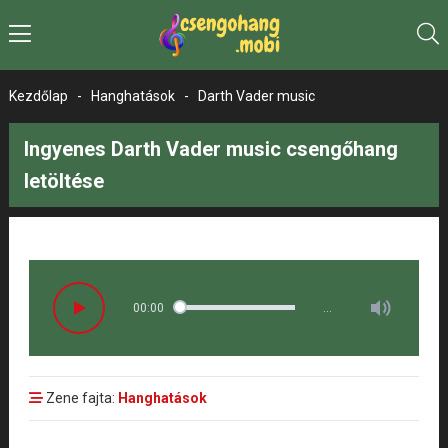
Kezdőlap
-
Hanghatások
-
Darth Vader music
Ingyenes Darth Vader music csengőhang
letöltése
00:00
…
Zene fajta:
Hanghatások