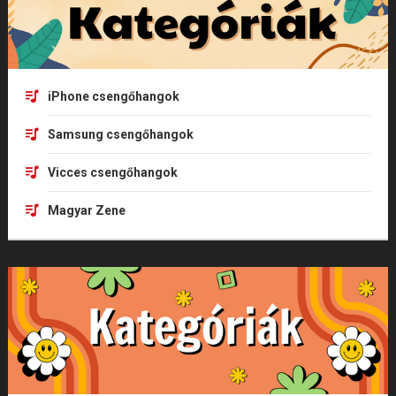
iPhone csengőhangok
Samsung csengőhangok
Vicces csengőhangok
Magyar Zene