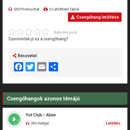
530 Poslouchat
0 Letölthető fájlok
Csengőhang letöltése
Rate this post
Szerintetek jó ez a csengőhang?
Részvétel:
Facebook
Twitter
Email
Share
Csengőhangok azonos témájú
Yot Club – Alien
383 Hallgat
Letöltés