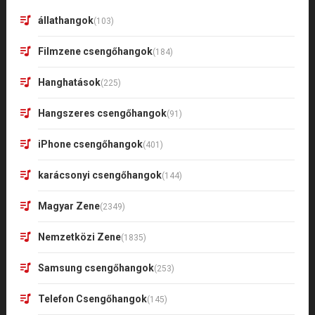
állathangok
(103)
Filmzene csengőhangok
(184)
Hanghatások
(225)
Hangszeres csengőhangok
(91)
iPhone csengőhangok
(401)
karácsonyi csengőhangok
(144)
Magyar Zene
(2349)
Nemzetközi Zene
(1835)
Samsung csengőhangok
(253)
Telefon Csengőhangok
(145)