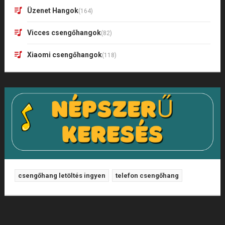
Üzenet Hangok
(164)
Vicces csengőhangok
(82)
Xiaomi csengőhangok
(118)
csengőhang letöltés ingyen
telefon csengőhang