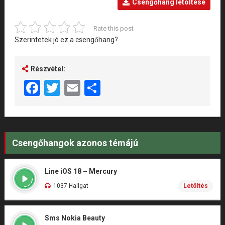
Csengőhang letöltése
Rate this post
Szerintetek jó ez a csengőhang?
Részvétel:
Facebook
Twitter
Email
Share
Csengőhangok azonos témájú
Line iOS 18 – Mercury
1037 Hallgat
Letöltés
Sms Nokia Beauty