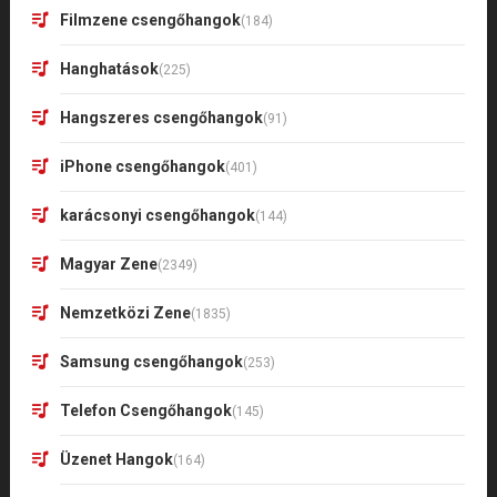
Filmzene csengőhangok
(184)
Hanghatások
(225)
Hangszeres csengőhangok
(91)
iPhone csengőhangok
(401)
karácsonyi csengőhangok
(144)
Magyar Zene
(2349)
Nemzetközi Zene
(1835)
Samsung csengőhangok
(253)
Telefon Csengőhangok
(145)
Üzenet Hangok
(164)