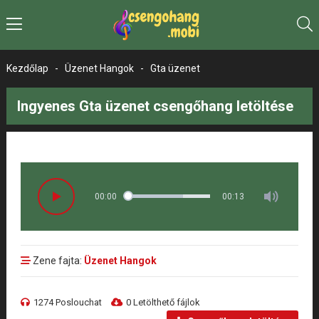
Kezdőlap
-
Üzenet Hangok
-
Gta üzenet
Ingyenes Gta üzenet csengőhang letöltése
00:00
00:13
Zene fajta:
Üzenet Hangok
1274 Poslouchat
0 Letölthető fájlok