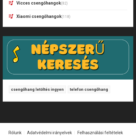
Vicces csengőhangok
(82)
Xiaomi csengőhangok
(118)
csengőhang letöltés ingyen
telefon csengőhang
Rólunk
Adatvédelmi irányelvek
Felhasználási feltételek