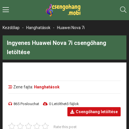
Kezdőlap
-
Hanghatások
-
Huawei Nova 7i
Ingyenes Huawei Nova 7i csengőhang
letöltése
Zene fajta:
Hanghatások
865 Poslouchat
0 Letölthető fájlok
Csengőhang letöltése
Rate this post