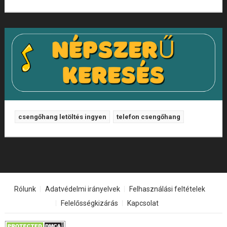
csengőhang letöltés ingyen
telefon csengőhang
Rólunk
Adatvédelmi irányelvek
Felhasználási feltételek
Felelősségkizárás
Kapcsolat