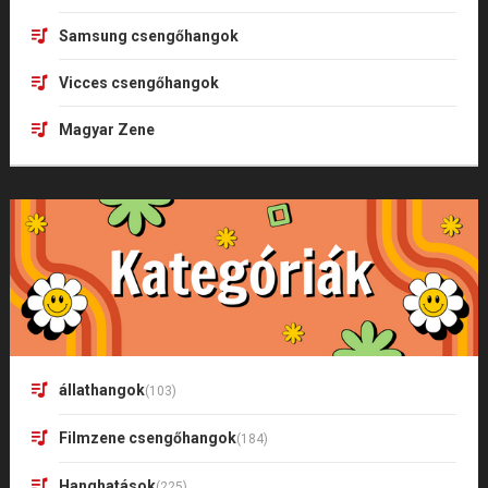
Samsung csengőhangok
Vicces csengőhangok
Magyar Zene
állathangok
(103)
Filmzene csengőhangok
(184)
Hanghatások
(225)