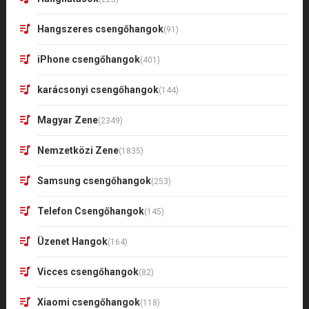
Hangszeres csengőhangok
(91)
iPhone csengőhangok
(401)
karácsonyi csengőhangok
(144)
Magyar Zene
(2349)
Nemzetközi Zene
(1835)
Samsung csengőhangok
(253)
Telefon Csengőhangok
(145)
Üzenet Hangok
(164)
Vicces csengőhangok
(82)
Xiaomi csengőhangok
(118)