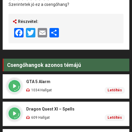
Szerintetek jó ez a csengőhang?
Részvétel:
Facebook
Twitter
Email
Share
Csengőhangok azonos témájú
GTA 5 Alarm
1034 Hallgat
Letöltés
Dragon Quest XI – Spells
609 Hallgat
Letöltés