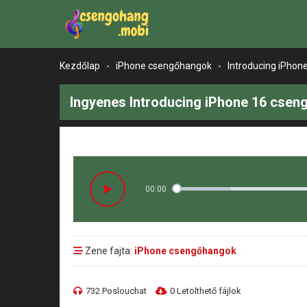
Kezdőlap
-
iPhone csengőhangok
-
Introducing iPhon
Ingyenes Introducing iPhone 16 cseng
00:00
Zene fajta:
iPhone csengőhangok
732 Poslouchat
0 Letölthető fájlok