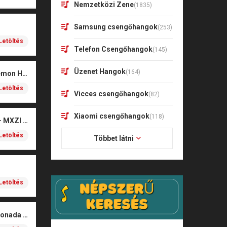
Nemzetközi Zene
(1835)
Samsung csengőhangok
(253)
Letöltés
Telefon Csengőhangok
(145)
Üzenet Hangok
(164)
Soda Pop – KPop Demon Hunters (Marimba)
Letöltés
Vicces csengőhangok
(82)
Xiaomi csengőhangok
(118)
Montagem Xonada – MXZI (iPhone)
Letöltés
Többet látni
Letöltés
MXZI – Montagem Xonada (iPhone)