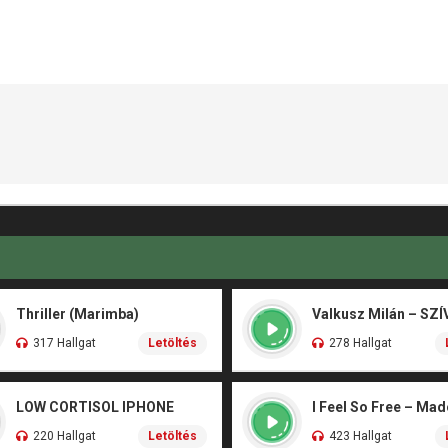
Thriller (Marimba)
317 Hallgat
Letöltés
278 Hallgat
LOW CORTISOL IPHONE
I Feel So Free – Ma
220 Hallgat
Letöltés
423 Hallgat