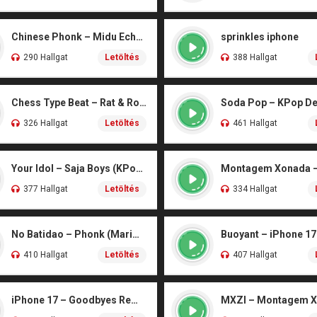
Chinese Phonk – Midu Echoing (Marimba)
sprinkles iphone
290 Hallgat
Letöltés
388 Hallgat
Chess Type Beat – Rat & Roblox Dance (iPhone)
326 Hallgat
Letöltés
461 Hallgat
Your Idol – Saja Boys (KPop Demon Hunters iPhone)
377 Hallgat
Letöltés
334 Hallgat
No Batidao – Phonk (Marimba)
Buoyant – iPhone 17
410 Hallgat
Letöltés
407 Hallgat
iPhone 17 – Goodbyes Remix