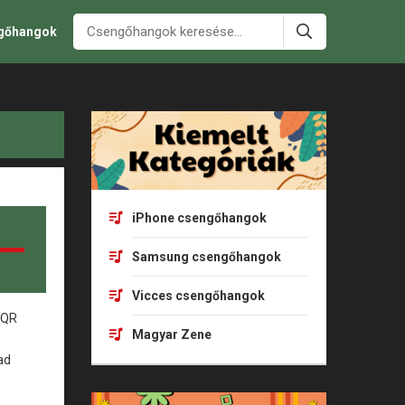
ngőhangok
iPhone csengőhangok
Samsung csengőhangok
Vicces csengőhangok
Magyar Zene