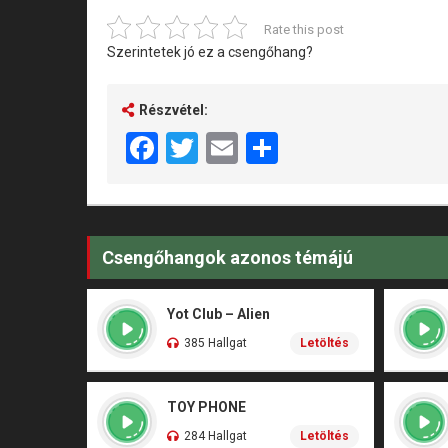
Rate this post
Szerintetek jó ez a csengőhang?
Részvétel:
Facebook
Twitter
Email
Share
Csengőhangok azonos témájú
Yot Club – Alien
385 Hallgat
Letöltés
TOY PHONE
284 Hallgat
Letöltés