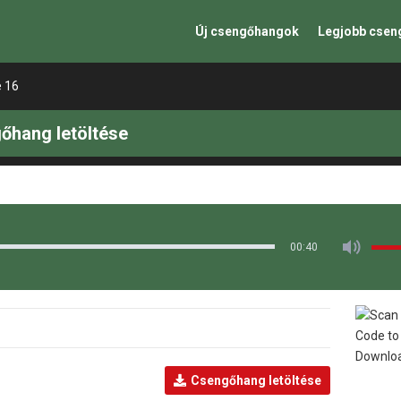
Új csengőhangok
Legjobb cse
e 16
őhang letöltése
00:40
Csengőhang letöltése