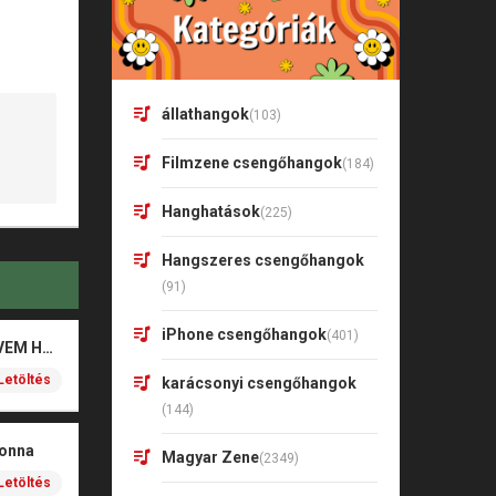
állathangok
(103)
Filmzene csengőhangok
(184)
Hanghatások
(225)
Hangszeres csengőhangok
(91)
iPhone csengőhangok
(401)
Valkusz Milán – SZÍVEM HALK SZAVA
Letöltés
karácsonyi csengőhangok
(144)
donna
Magyar Zene
(2349)
Letöltés