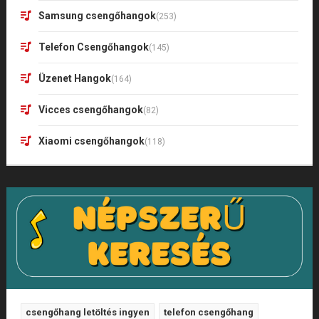
Samsung csengőhangok
(253)
Telefon Csengőhangok
(145)
Üzenet Hangok
(164)
Vicces csengőhangok
(82)
Xiaomi csengőhangok
(118)
csengőhang letöltés ingyen
telefon csengőhang