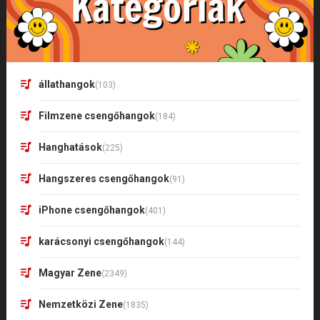
állathangok
(103)
Filmzene csengőhangok
(184)
Hanghatások
(225)
Hangszeres csengőhangok
(91)
iPhone csengőhangok
(401)
karácsonyi csengőhangok
(144)
Magyar Zene
(2349)
Nemzetközi Zene
(1835)