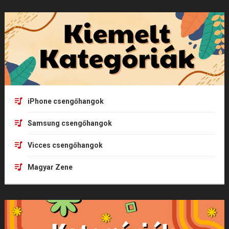
iPhone csengőhangok
Samsung csengőhangok
Vicces csengőhangok
Magyar Zene