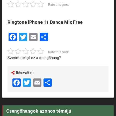
Rate this post
Ringtone iPhone 11 Dance Mix Free
Facebook
Twitter
Email
Share
Rate this post
Szerintetek jó ez a csengőhang?
Részvétel:
Facebook
Twitter
Email
Share
Csengőhangok azonos témájú