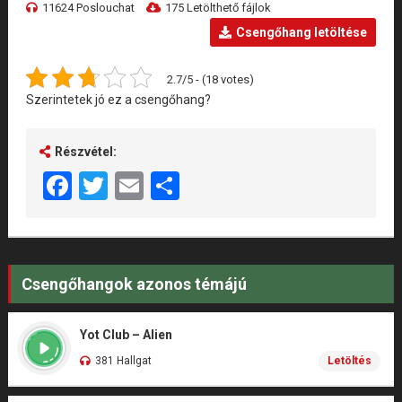
11624 Poslouchat
175 Letölthető fájlok
Csengőhang letöltése
2.7/5 - (18 votes)
Szerintetek jó ez a csengőhang?
Részvétel:
Facebook
Twitter
Email
Share
Csengőhangok azonos témájú
Yot Club – Alien
381 Hallgat
Letöltés