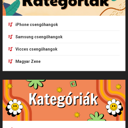
iPhone csengőhangok
Samsung csengőhangok
Vicces csengőhangok
Magyar Zene