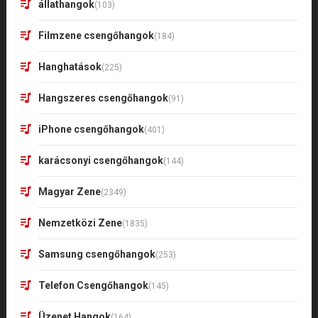
állathangok
(103)
Filmzene csengőhangok
(184)
Hanghatások
(225)
Hangszeres csengőhangok
(91)
iPhone csengőhangok
(401)
karácsonyi csengőhangok
(144)
Magyar Zene
(2349)
Nemzetközi Zene
(1835)
Samsung csengőhangok
(253)
Telefon Csengőhangok
(145)
Üzenet Hangok
(164)