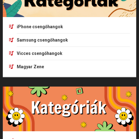
iPhone csengőhangok
Samsung csengőhangok
Vicces csengőhangok
Magyar Zene