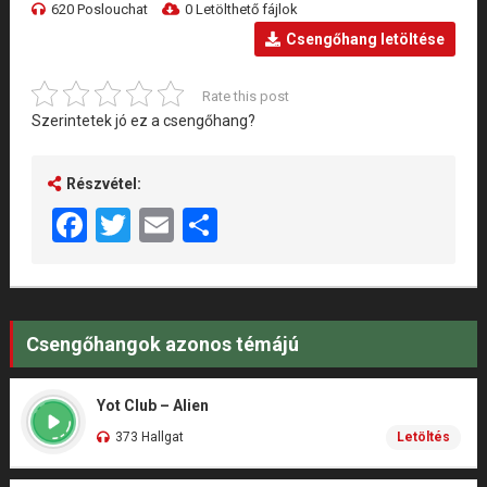
620 Poslouchat
0 Letölthető fájlok
Csengőhang letöltése
Rate this post
Szerintetek jó ez a csengőhang?
Részvétel:
Facebook
Twitter
Email
Share
Csengőhangok azonos témájú
Yot Club – Alien
373 Hallgat
Letöltés