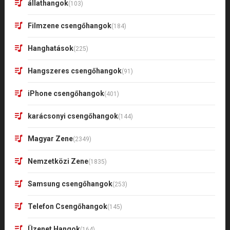
állathangok
(103)
Filmzene csengőhangok
(184)
Hanghatások
(225)
Hangszeres csengőhangok
(91)
iPhone csengőhangok
(401)
karácsonyi csengőhangok
(144)
Magyar Zene
(2349)
Nemzetközi Zene
(1835)
Samsung csengőhangok
(253)
Telefon Csengőhangok
(145)
Üzenet Hangok
(164)