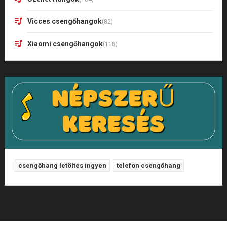
Vicces csengőhangok
(82)
Xiaomi csengőhangok
(118)
csengőhang letöltés ingyen
telefon csengőhang