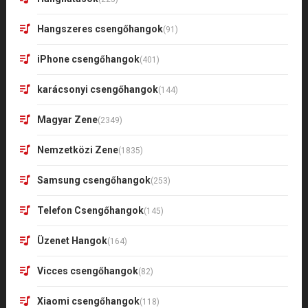
Hangszeres csengőhangok
(91)
iPhone csengőhangok
(401)
karácsonyi csengőhangok
(144)
Magyar Zene
(2349)
Nemzetközi Zene
(1835)
Samsung csengőhangok
(253)
Telefon Csengőhangok
(145)
Üzenet Hangok
(164)
Vicces csengőhangok
(82)
Xiaomi csengőhangok
(118)