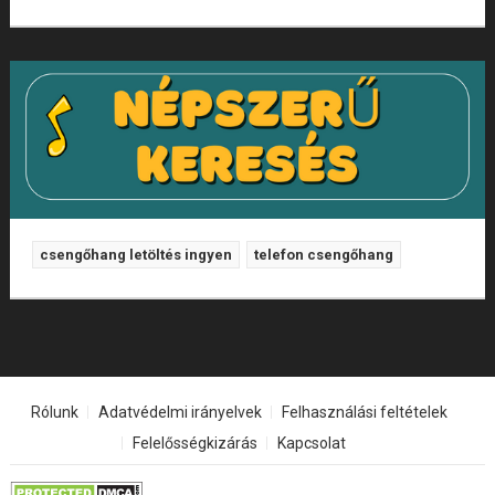
csengőhang letöltés ingyen
telefon csengőhang
Rólunk
Adatvédelmi irányelvek
Felhasználási feltételek
Felelősségkizárás
Kapcsolat