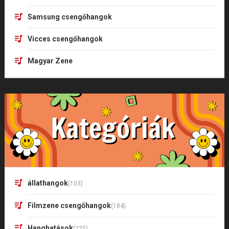
Samsung csengőhangok
Vicces csengőhangok
Magyar Zene
állathangok
(103)
Filmzene csengőhangok
(184)
Hanghatások
(225)