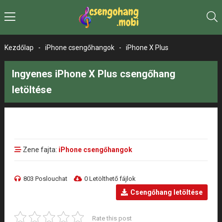
Kezdőlap
-
iPhone csengőhangok
-
iPhone X Plus
Ingyenes iPhone X Plus csengőhang
letöltése
Zene fajta:
iPhone csengőhangok
803 Poslouchat
0 Letölthető fájlok
Csengőhang letöltése
Rate this post