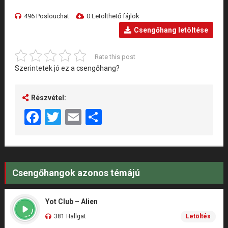
496 Poslouchat
0 Letölthető fájlok
Csengőhang letöltése
Rate this post
Szerintetek jó ez a csengőhang?
Részvétel:
Facebook
Twitter
Email
Share
Csengőhangok azonos témájú
Yot Club – Alien
381 Hallgat
Letöltés