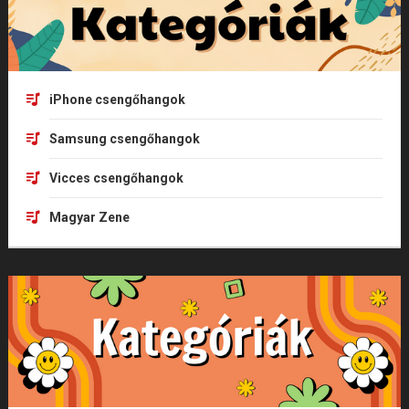
iPhone csengőhangok
Samsung csengőhangok
Vicces csengőhangok
Magyar Zene