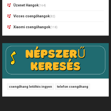
Üzenet Hangok
(164)
Vicces csengőhangok
(82)
Xiaomi csengőhangok
(118)
csengőhang letöltés ingyen
telefon csengőhang