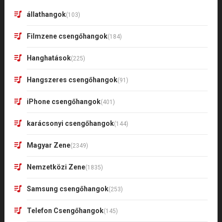
állathangok
(103)
Filmzene csengőhangok
(184)
Hanghatások
(225)
Hangszeres csengőhangok
(91)
iPhone csengőhangok
(401)
karácsonyi csengőhangok
(144)
Magyar Zene
(2349)
Nemzetközi Zene
(1835)
Samsung csengőhangok
(253)
Telefon Csengőhangok
(145)