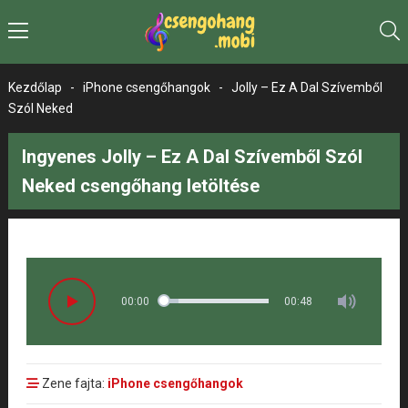
Kezdőlap
-
iPhone csengőhangok
-
Jolly – Ez A Dal Szívemből
Szól Neked
Ingyenes Jolly – Ez A Dal Szívemből Szól
Neked csengőhang letöltése
00:00
00:48
Zene fajta:
iPhone csengőhangok