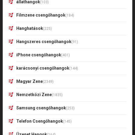
állathangok
(103)
Filmzene csengőhangok
(184)
Hanghatások
(225)
Hangszeres csengőhangok
(91)
iPhone csengőhangok
(401)
karácsonyi csengőhangok
(144)
Magyar Zene
(2349)
Nemzetközi Zene
(1835)
Samsung csengőhangok
(253)
Telefon Csengőhangok
(145)
Üzenet Hangok
(164)