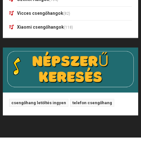
Vicces csengőhangok
(82)
Xiaomi csengőhangok
(118)
csengőhang letöltés ingyen
telefon csengőhang