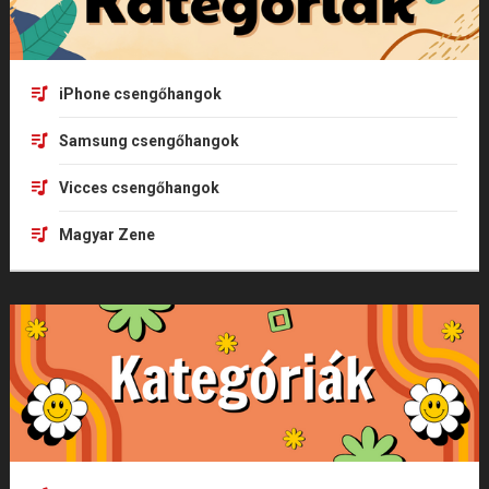
iPhone csengőhangok
Samsung csengőhangok
Vicces csengőhangok
Magyar Zene