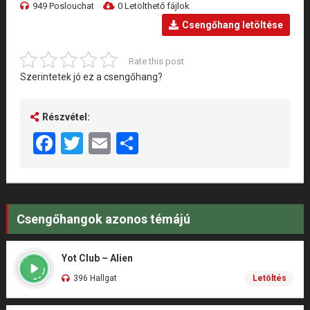
949 Poslouchat
0 Letölthető fájlok
Csengőhang letöltése
Rate this post
Szerintetek jó ez a csengőhang?
Részvétel:
Facebook
Twitter
Email
Share
Csengőhangok azonos témájú
Yot Club – Alien
396 Hallgat
Letöltés