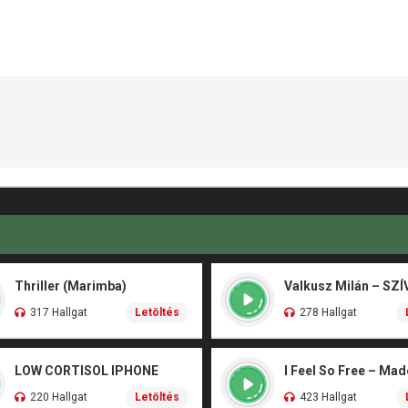
Thriller (Marimba)
317 Hallgat
Letöltés
278 Hallgat
LOW CORTISOL IPHONE
I Feel So Free – Ma
220 Hallgat
Letöltés
423 Hallgat