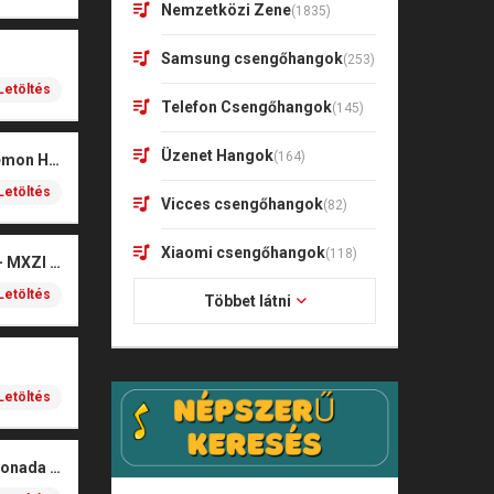
Nemzetközi Zene
(1835)
Samsung csengőhangok
(253)
Letöltés
Telefon Csengőhangok
(145)
Üzenet Hangok
(164)
Soda Pop – KPop Demon Hunters (Marimba)
Letöltés
Vicces csengőhangok
(82)
Xiaomi csengőhangok
(118)
Montagem Xonada – MXZI (iPhone)
Letöltés
Többet látni
Letöltés
MXZI – Montagem Xonada (iPhone)