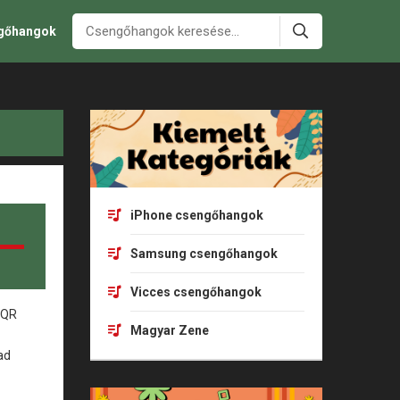
ngőhangok
iPhone csengőhangok
Samsung csengőhangok
Vicces csengőhangok
Magyar Zene