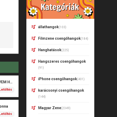
állathangok
(103)
Filmzene csengőhangok
(184)
Hanghatások
(225)
Hangszeres csengőhangok
(91)
iPhone csengőhangok
(401)
Valkusz Milán – SZÍVEM HALK SZAVA
Letöltés
karácsonyi csengőhangok
(144)
donna
Magyar Zene
(2349)
Letöltés