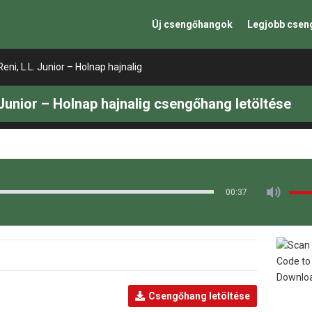
Új csengőhangok
Legjobb cse
 Reni, L.L. Junior – Holnap hajnalig
. Junior – Holnap hajnalig csengőhang letöltése
00:37
Csengőhang letöltése