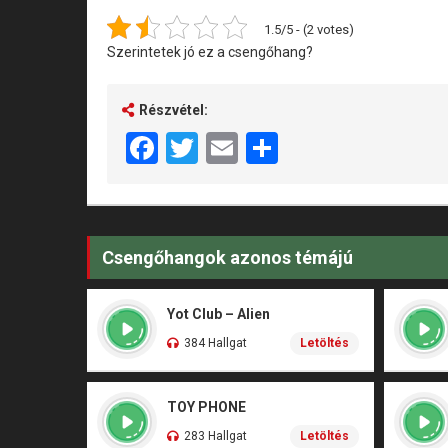
1.5/5 - (2 votes)
Szerintetek jó ez a csengőhang?
Részvétel:
Facebook
Twitter
Email
Share
Csengőhangok azonos témájú
Yot Club – Alien
384 Hallgat
Letöltés
TOY PHONE
283 Hallgat
Letöltés