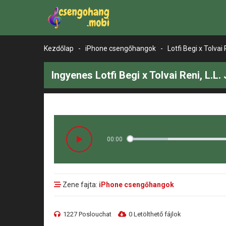
Kezdőlap
-
iPhone csengőhangok
-
Lotfi Begi x Tolvai
Ingyenes Lotfi Begi x Tolvai Reni, L.L
00:00
Zene fajta:
iPhone csengőhangok
1227 Poslouchat
0 Letölthető fájlok