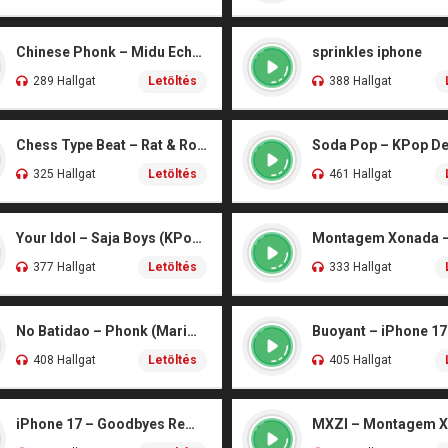
Chinese Phonk – Midu Echoing (Marimba)
sprinkles iphone
289 Hallgat
Letöltés
388 Hallgat
Chess Type Beat – Rat & Roblox Dance (iPhone)
325 Hallgat
Letöltés
461 Hallgat
Your Idol – Saja Boys (KPop Demon Hunters iPhone)
377 Hallgat
Letöltés
333 Hallgat
No Batidao – Phonk (Marimba)
Buoyant – iPhone 17
408 Hallgat
Letöltés
405 Hallgat
iPhone 17 – Goodbyes Remix