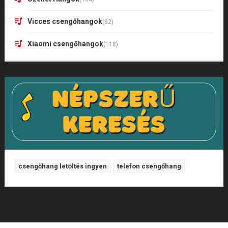
Vicces csengőhangok
(82)
Xiaomi csengőhangok
(118)
csengőhang letöltés ingyen
telefon csengőhang