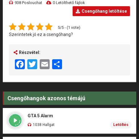
938 Poslouchat
0 Letölthető fájlok
Csengőhang letöltése
5/5 - (1 vote)
Szerintetek jó ez a csengőhang?
Részvétel:
Facebook
Twitter
Email
Share
Csengőhangok azonos témájú
GTA 5 Alarm
1038 Hallgat
Letöltés