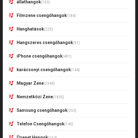
állathangok
(103)
Filmzene csengőhangok
(184)
Hanghatások
(225)
Hangszeres csengőhangok
(91)
iPhone csengőhangok
(401)
karácsonyi csengőhangok
(144)
Magyar Zene
(2349)
Nemzetközi Zene
(1835)
Samsung csengőhangok
(253)
Telefon Csengőhangok
(145)
Üzenet Hangok
(164)