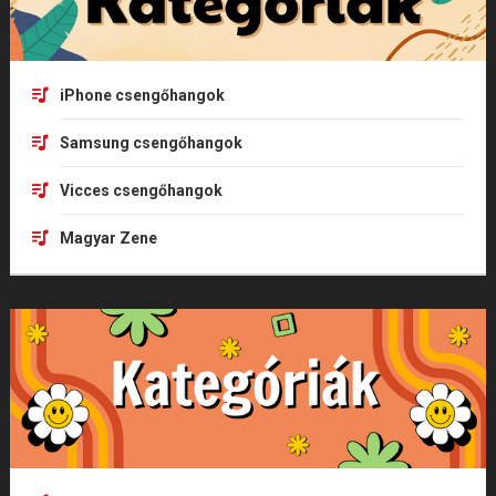
iPhone csengőhangok
Samsung csengőhangok
Vicces csengőhangok
Magyar Zene