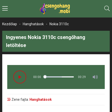
Kezdőlap
-
Hanghatások
-
Nokia 3110c
Ingyenes Nokia 3110c csengőhang
letöltése
00:00
00:29
Zene fajta:
Hanghatások