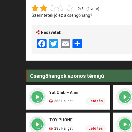
2/5 - (1 vote)
Szerintetek jó ez a csengőhang?
Részvétel:
Facebook
Twitter
Email
Share
Csengőhangok azonos témájú
Yot Club – Alien
388 Hallgat
Letöltés
TOY PHONE
285 Hallgat
Letöltés