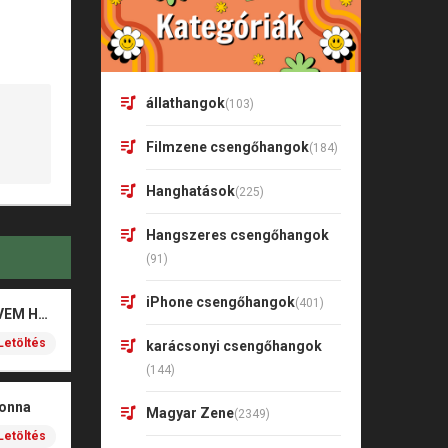
állathangok
(103)
Filmzene csengőhangok
(184)
Hanghatások
(225)
Hangszeres csengőhangok
(91)
iPhone csengőhangok
(401)
Valkusz Milán – SZÍVEM HALK SZAVA
Letöltés
karácsonyi csengőhangok
(144)
donna
Magyar Zene
(2349)
Letöltés