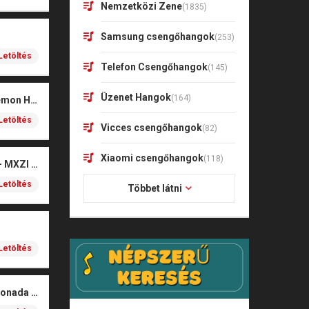
Nemzetközi Zene
(1835)
Samsung csengőhangok
(253)
Letöltés
Telefon Csengőhangok
(145)
Üzenet Hangok
(164)
Soda Pop – KPop Demon Hunters (Marimba)
Letöltés
Vicces csengőhangok
(82)
Xiaomi csengőhangok
(118)
Montagem Xonada – MXZI (iPhone)
Letöltés
Többet látni
Letöltés
MXZI – Montagem Xonada (iPhone)