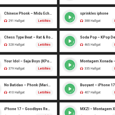
Chinese Phonk – Midu Echoing (Marimba)
sprinkles iphone
291 Hallgat
Letöltés
388 Hallgat
Chess Type Beat – Rat & Roblox Dance (iPhone)
328 Hallgat
Letöltés
465 Hallgat
Your Idol – Saja Boys (KPop Demon Hunters iPhone)
379 Hallgat
Letöltés
335 Hallgat
No Batidao – Phonk (Marimba)
Buoyant – iPhone 17
410 Hallgat
Letöltés
407 Hallgat
iPhone 17 – Goodbyes Remix