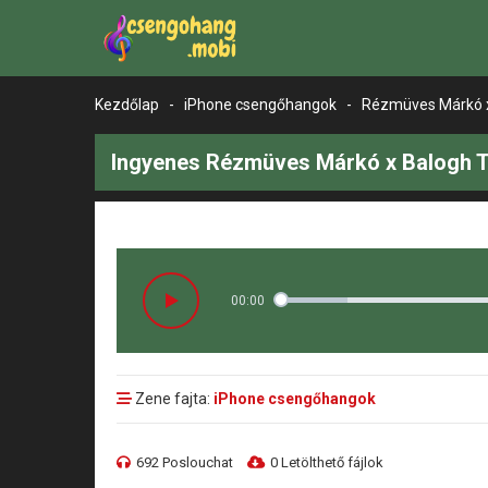
Kezdőlap
-
iPhone csengőhangok
-
Rézmüves Márkó x
Ingyenes Rézmüves Márkó x Balogh T
00:00
Zene fajta:
iPhone csengőhangok
692 Poslouchat
0 Letölthető fájlok