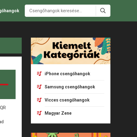
ngőhangok
iPhone csengőhangok
Samsung csengőhangok
Vicces csengőhangok
Magyar Zene