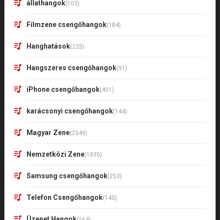
állathangok
(103)
Filmzene csengőhangok
(184)
Hanghatások
(225)
Hangszeres csengőhangok
(91)
iPhone csengőhangok
(401)
karácsonyi csengőhangok
(144)
Magyar Zene
(2349)
Nemzetközi Zene
(1835)
Samsung csengőhangok
(253)
Telefon Csengőhangok
(145)
Üzenet Hangok
(164)