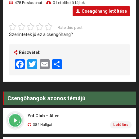
478 Poslouchat
0 Letölthető fájlok
Csengőhang letöltése
Rate this post
Szerintetek jó ez a csengőhang?
Részvétel:
Facebook
Twitter
Email
Share
Csengőhangok azonos témájú
Yot Club – Alien
384 Hallgat
Letöltés