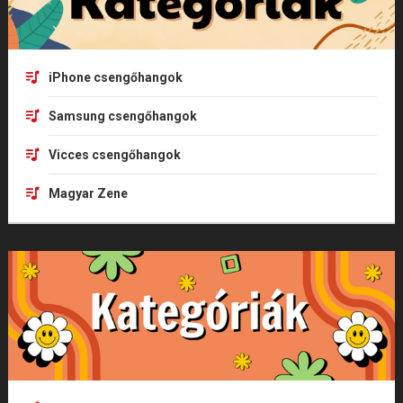
iPhone csengőhangok
Samsung csengőhangok
Vicces csengőhangok
Magyar Zene