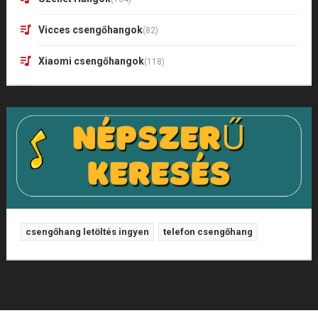
Vicces csengőhangok
(82)
Xiaomi csengőhangok
(118)
csengőhang letöltés ingyen
telefon csengőhang