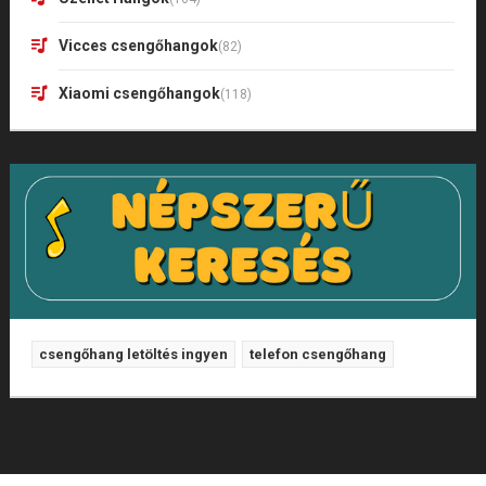
Vicces csengőhangok
(82)
Xiaomi csengőhangok
(118)
csengőhang letöltés ingyen
telefon csengőhang