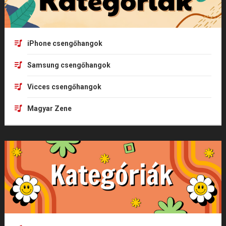
iPhone csengőhangok
Samsung csengőhangok
Vicces csengőhangok
Magyar Zene