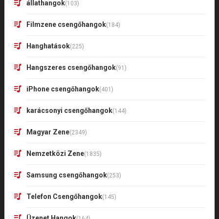
állathangok
(103)
Filmzene csengőhangok
(184)
Hanghatások
(225)
Hangszeres csengőhangok
(91)
iPhone csengőhangok
(401)
karácsonyi csengőhangok
(144)
Magyar Zene
(2349)
Nemzetközi Zene
(1835)
Samsung csengőhangok
(253)
Telefon Csengőhangok
(145)
Üzenet Hangok
(164)