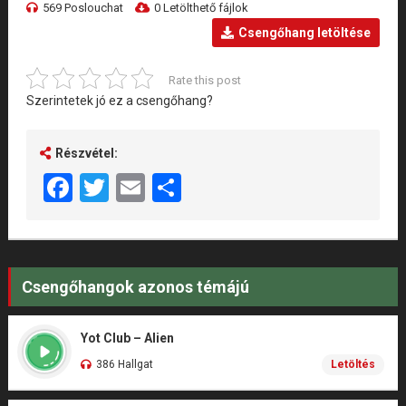
569 Poslouchat
0 Letölthető fájlok
Csengőhang letöltése
Rate this post
Szerintetek jó ez a csengőhang?
Részvétel:
Facebook
Twitter
Email
Share
Csengőhangok azonos témájú
Yot Club – Alien
386 Hallgat
Letöltés