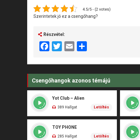
4.5/5 - (2 votes)
Szerintetek jó ez a csengőhang?
Részvétel:
Facebook
Twitter
Email
Share
Csengőhangok azonos témájú
Yot Club – Alien
389 Hallgat
Letöltés
TOY PHONE
285 Hallgat
Letöltés