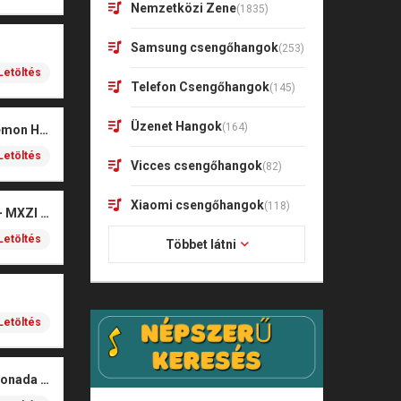
Nemzetközi Zene
(1835)
Samsung csengőhangok
(253)
Letöltés
Telefon Csengőhangok
(145)
Üzenet Hangok
(164)
Soda Pop – KPop Demon Hunters (Marimba)
Letöltés
Vicces csengőhangok
(82)
Xiaomi csengőhangok
(118)
Montagem Xonada – MXZI (iPhone)
Letöltés
Többet látni
Letöltés
MXZI – Montagem Xonada (iPhone)