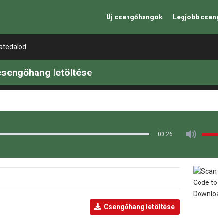
Új csengőhangok
Legjobb cse
 atedalod
csengőhang letöltése
00:26
Csengőhang letöltése