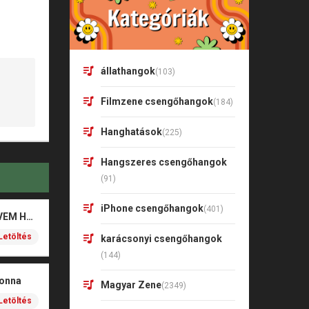
állathangok
(103)
Filmzene csengőhangok
(184)
Hanghatások
(225)
Hangszeres csengőhangok
(91)
iPhone csengőhangok
(401)
Valkusz Milán – SZÍVEM HALK SZAVA
Letöltés
karácsonyi csengőhangok
(144)
donna
Magyar Zene
(2349)
Letöltés