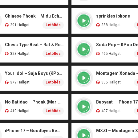
Chinese Phonk – Midu Echoing (Marimba)
sprinkles iphone
291 Hallgat
Letöltés
388 Hallgat
Chess Type Beat – Rat & Roblox Dance (iPhone)
328 Hallgat
Letöltés
465 Hallgat
Your Idol – Saja Boys (KPop Demon Hunters iPhone)
379 Hallgat
Letöltés
335 Hallgat
No Batidao – Phonk (Marimba)
Buoyant – iPhone 17
410 Hallgat
Letöltés
407 Hallgat
iPhone 17 – Goodbyes Remix