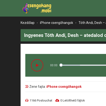
Kezdőlap
-
iPhone csengőhangok
-
Tóth Andi, Desh –
Ingyenes Tóth Andi, Desh – atedalod 
00:00
Zene fajta:
iPhone csengőhangok
1166 Poslouchat
0 Letölthető fájlok