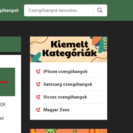
ngőhangok
iPhone csengőhangok
Samsung csengőhangok
Vicces csengőhangok
Magyar Zene