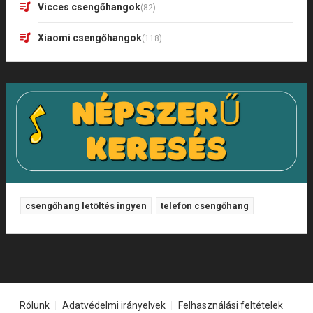
Vicces csengőhangok
(82)
Xiaomi csengőhangok
(118)
csengőhang letöltés ingyen
telefon csengőhang
Rólunk
Adatvédelmi irányelvek
Felhasználási feltételek