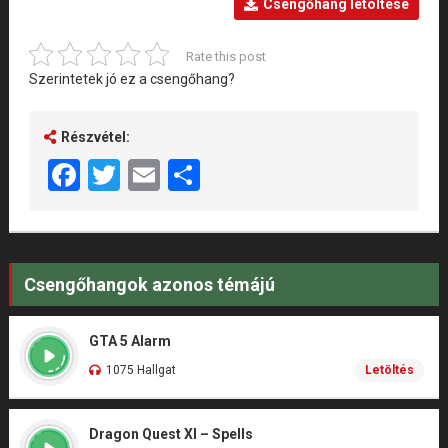
Csengőhang letöltése
Rate this post
Szerintetek jó ez a csengőhang?
Részvétel:
Facebook
Twitter
Email
Share
Csengőhangok azonos témájú
GTA 5 Alarm
1075 Hallgat
Letöltés
Dragon Quest XI – Spells