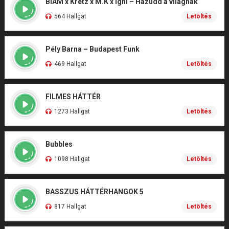
BIAM x Kretz x M.K x Igni – Hazudd a világnak
564 Hallgat
Letöltés
Pély Barna – Budapest Funk
469 Hallgat
Letöltés
FILMES HÁTTÉR
1273 Hallgat
Letöltés
Bubbles
1098 Hallgat
Letöltés
BASSZUS HÁTTÉRHANGOK 5
817 Hallgat
Letöltés