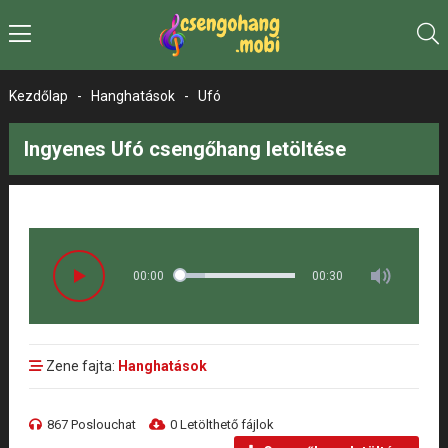
Kezdőlap
-
Hanghatások
-
Ufó
Ingyenes Ufó csengőhang letöltése
00:00
00:30
Zene fajta:
Hanghatások
867 Poslouchat
0 Letölthető fájlok