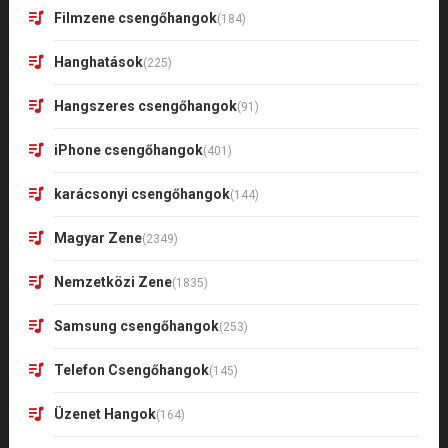
Filmzene csengőhangok
(184)
Hanghatások
(225)
Hangszeres csengőhangok
(91)
iPhone csengőhangok
(401)
karácsonyi csengőhangok
(144)
Magyar Zene
(2349)
Nemzetközi Zene
(1835)
Samsung csengőhangok
(253)
Telefon Csengőhangok
(145)
Üzenet Hangok
(164)