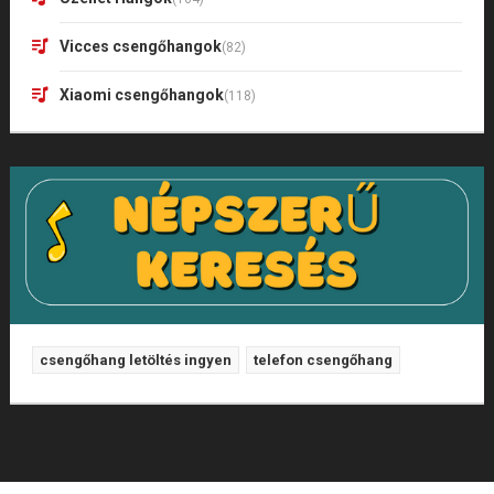
Vicces csengőhangok
(82)
Xiaomi csengőhangok
(118)
csengőhang letöltés ingyen
telefon csengőhang