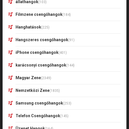
állathangok
(103)
Filmzene csengőhangok
(184)
Hanghatások
(225)
Hangszeres csengőhangok
(91)
iPhone csengőhangok
(401)
karácsonyi csengőhangok
(144)
Magyar Zene
(2349)
Nemzetközi Zene
(1835)
Samsung csengőhangok
(253)
Telefon Csengőhangok
(145)
Üzenet Hangok
(164)