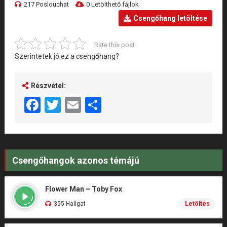
217 Poslouchat
0 Letölthető fájlok
Csengőhang letöltése
Rate this post
Szerintetek jó ez a csengőhang?
Részvétel:
Facebook
Twitter
Email
Share
Csengőhangok azonos témájú
Flower Man – Toby Fox
355 Hallgat
Letöltés