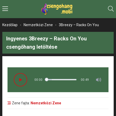
Kezdőlap
-
Nemzetközi Zene
-
3Breezy – Racks On You
Ingyenes 3Breezy – Racks On You
csengőhang letöltése
00:00
00:49
Zene fajta:
Nemzetközi Zene