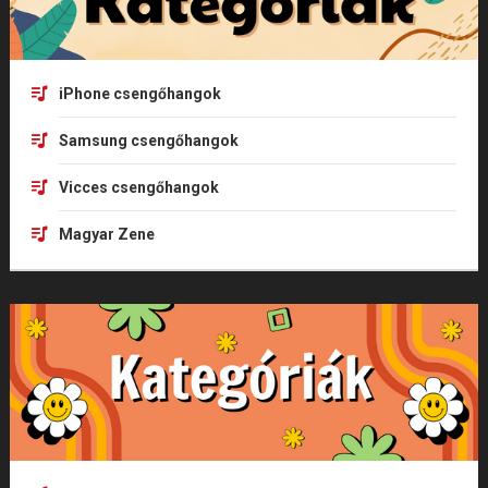
iPhone csengőhangok
Samsung csengőhangok
Vicces csengőhangok
Magyar Zene