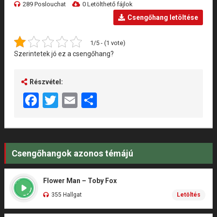
289 Poslouchat
0 Letölthető fájlok
Csengőhang letöltése
1/5 - (1 vote)
Szerintetek jó ez a csengőhang?
Részvétel:
Facebook
Twitter
Email
Share
Csengőhangok azonos témájú
Flower Man – Toby Fox
355 Hallgat
Letöltés