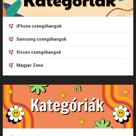
iPhone csengőhangok
Samsung csengőhangok
Vicces csengőhangok
Magyar Zene