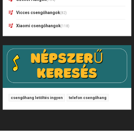
Vicces csengőhangok
(82)
Xiaomi csengőhangok
(118)
csengőhang letöltés ingyen
telefon csengőhang