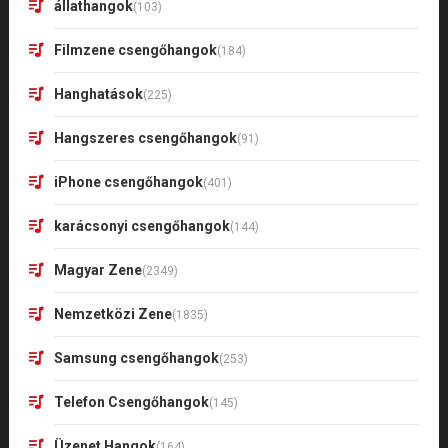
állathangok
(103)
Filmzene csengőhangok
(184)
Hanghatások
(225)
Hangszeres csengőhangok
(91)
iPhone csengőhangok
(401)
karácsonyi csengőhangok
(144)
Magyar Zene
(2349)
Nemzetközi Zene
(1835)
Samsung csengőhangok
(253)
Telefon Csengőhangok
(145)
Üzenet Hangok
(164)