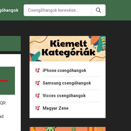
ngőhangok
iPhone csengőhangok
Samsung csengőhangok
Vicces csengőhangok
Magyar Zene