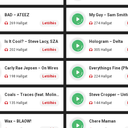
BAD – ATEEZ
My Guy – Sam Smith
269 Hallgat
Letöltés
274 Hallgat
Is It Cool? – Steve Lacy, SZA
Hologram – Delta
202 Hallgat
Letöltés
305 Hallgat
Carly Rae Jepsen – On Wires
Everythings Fine (P
198 Hallgat
Letöltés
224 Hallgat
Coals – Traces (feat. Molina)
Steve Cropper – Unt
135 Hallgat
Letöltés
144 Hallgat
Wax – BLAOW!
Chere Maman