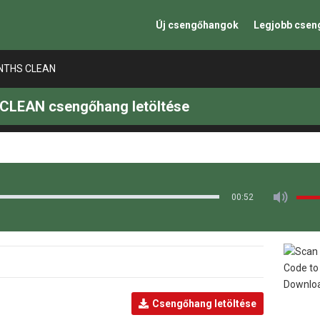
Új csengőhangok
Legjobb cse
NTHS CLEAN
LEAN csengőhang letöltése
00:52
Csengőhang letöltése