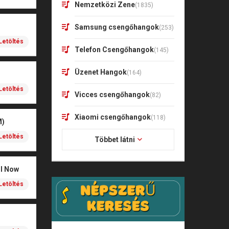
Nemzetközi Zene
(1835)
Samsung csengőhangok
(253)
Letöltés
Telefon Csengőhangok
(145)
Üzenet Hangok
(164)
Letöltés
Vicces csengőhangok
(82)
Xiaomi csengőhangok
(118)
M)
Letöltés
Többet látni
il Now
Letöltés