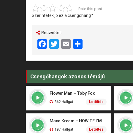
Rate this post
Szerintetek jó ez a csengőhang?
Részvétel:
Facebook
Twitter
Email
Share
Csengőhangok azonos témájú
Flower Man – Toby Fox
362 Hallgat
Letöltés
Maxo Kream – HOW TF I’M LUCKY
197 Hallgat
Letöltés