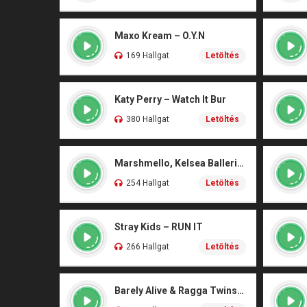
Maxo Kream – O.Y.N
169 Hallgat
Letöltés
Katy Perry – Watch It Bur
380 Hallgat
Letöltés
Marshmello, Kelsea Ballerini – Another Drink
254 Hallgat
Letöltés
Stray Kids – RUN IT
266 Hallgat
Letöltés
Barely Alive & Ragga Twins – We Set It