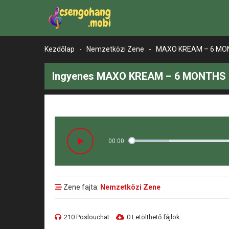
Kezdőlap
-
Nemzetközi Zene
-
MAXO KREAM – 6 MO
Ingyenes MAXO KREAM – 6 MONTHS C
00:00
Zene fajta:
Nemzetközi Zene
210 Poslouchat
0 Letölthető fájlok