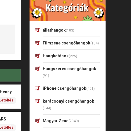
állathangok
(103)
Filmzene csengőhangok
(184)
Hanghatások
(225)
Hangszeres csengőhangok
(91)
iPhone csengőhangok
(401)
 Henny
Letöltés
karácsonyi csengőhangok
(144)
ARS
Magyar Zene
(2349)
Letöltés