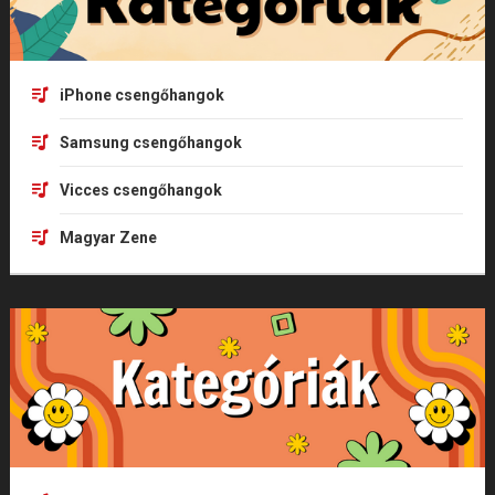
iPhone csengőhangok
Samsung csengőhangok
Vicces csengőhangok
Magyar Zene