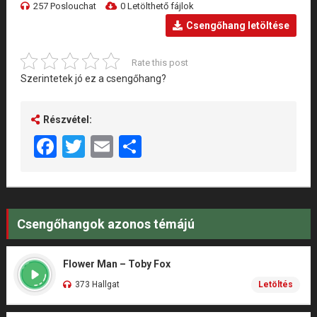
257 Poslouchat
0 Letölthető fájlok
Csengőhang letöltése
Rate this post
Szerintetek jó ez a csengőhang?
Részvétel:
Facebook
Twitter
Email
Share
Csengőhangok azonos témájú
Flower Man – Toby Fox
373 Hallgat
Letöltés