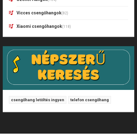
Vicces csengőhangok
(82)
Xiaomi csengőhangok
(118)
csengőhang letöltés ingyen
telefon csengőhang