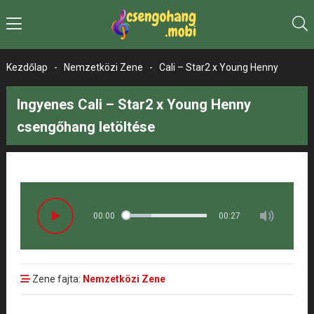
Kezdőlap
-
Nemzetközi Zene
-
Cali – Star2 x Young Henny
Ingyenes Cali – Star2 x Young Henny
csengőhang letöltése
00:00
00:27
Zene fajta:
Nemzetközi Zene