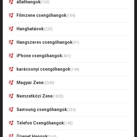
állathangok
(103)
Filmzene csengőhangok
(184)
Hanghatások
(225)
Hangszeres csengőhangok
(91)
iPhone csengőhangok
(401)
karácsonyi csengőhangok
(144)
Magyar Zene
(2349)
Nemzetközi Zene
(1835)
Samsung csengőhangok
(253)
Telefon Csengőhangok
(145)
Üzenet Hangok
(164)