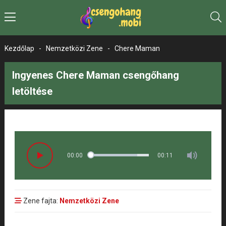
Kezdőlap
-
Nemzetközi Zene
-
Chere Maman
Ingyenes Chere Maman csengőhang
letöltése
00:00
00:11
Zene fajta:
Nemzetközi Zene