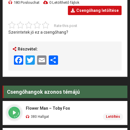
180 Poslouchat
0 Letölthető fájlok
Csengőhang letöltése
Rate this post
Szerintetek jó ez a csengőhang?
Részvétel:
Facebook
Twitter
Email
Share
Csengőhangok azonos témájú
Flower Man – Toby Fox
380 Hallgat
Letöltés