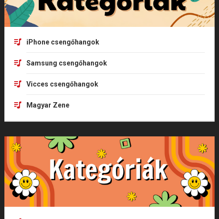
iPhone csengőhangok
Samsung csengőhangok
Vicces csengőhangok
Magyar Zene