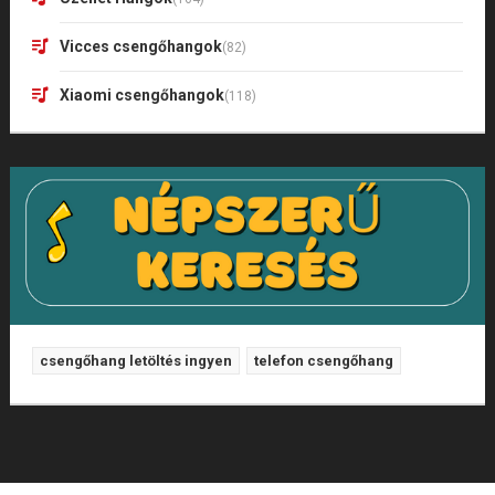
Vicces csengőhangok
(82)
Xiaomi csengőhangok
(118)
csengőhang letöltés ingyen
telefon csengőhang