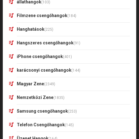
állathangok
(103)
Filmzene csengőhangok
(184)
Hanghatások
(225)
Hangszeres csengőhangok
(91)
iPhone csengőhangok
(401)
karácsonyi csengőhangok
(144)
Magyar Zene
(2349)
Nemzetközi Zene
(1835)
Samsung csengőhangok
(253)
Telefon Csengőhangok
(145)
Üzenet Hangok
(164)