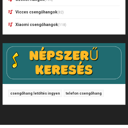
Vicces csengőhangok
(82)
Xiaomi csengőhangok
(118)
csengőhang letöltés ingyen
telefon csengőhang