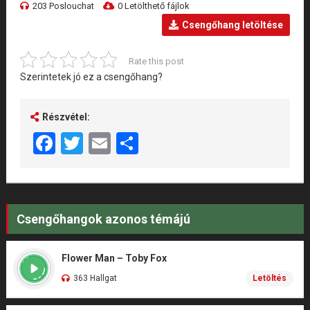
203 Poslouchat
0 Letölthető fájlok
Csengőhang letöltése
Rate this post
Szerintetek jó ez a csengőhang?
Részvétel:
Facebook
Twitter
Email
Share
Csengőhangok azonos témájú
Flower Man – Toby Fox
363 Hallgat
Letöltés