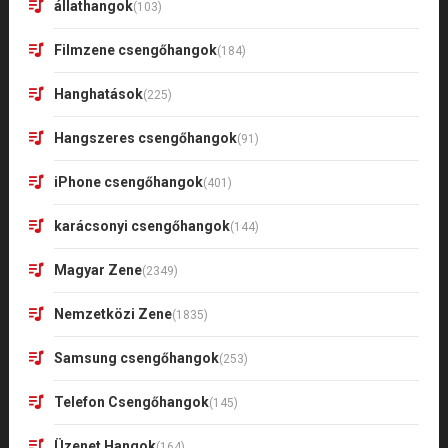
állathangok
(103)
Filmzene csengőhangok
(184)
Hanghatások
(225)
Hangszeres csengőhangok
(91)
iPhone csengőhangok
(401)
karácsonyi csengőhangok
(144)
Magyar Zene
(2349)
Nemzetközi Zene
(1835)
Samsung csengőhangok
(253)
Telefon Csengőhangok
(145)
Üzenet Hangok
(164)