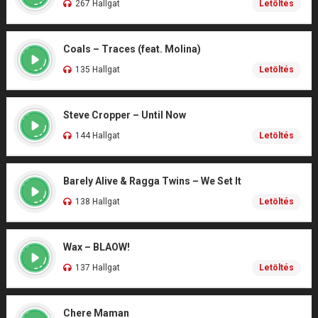
267 Hallgat
Letöltés
Coals – Traces (feat. Molina)
135 Hallgat
Letöltés
Steve Cropper – Until Now
144 Hallgat
Letöltés
Barely Alive & Ragga Twins – We Set It
138 Hallgat
Letöltés
Wax – BLAOW!
137 Hallgat
Letöltés
Chere Maman