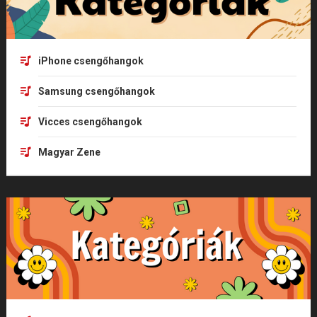
iPhone csengőhangok
Samsung csengőhangok
Vicces csengőhangok
Magyar Zene