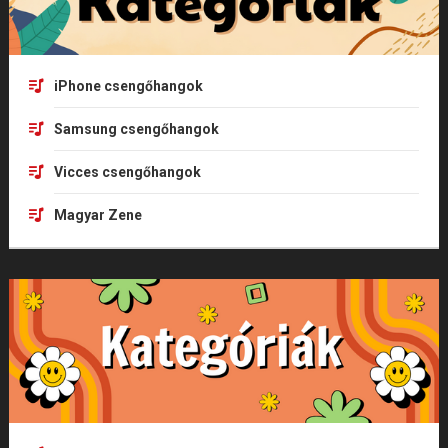
iPhone csengőhangok
Samsung csengőhangok
Vicces csengőhangok
Magyar Zene