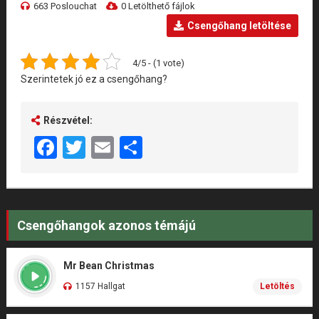
663 Poslouchat
0 Letölthető fájlok
Csengőhang letöltése
4/5 - (1 vote)
Szerintetek jó ez a csengőhang?
Részvétel:
Facebook
Twitter
Email
Share
Csengőhangok azonos témájú
Mr Bean Christmas
1157 Hallgat
Letöltés