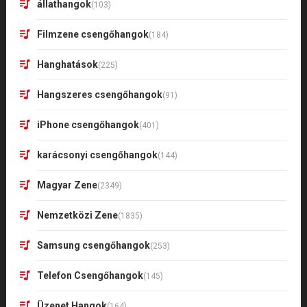
állathangok
(103)
Filmzene csengőhangok
(184)
Hanghatások
(225)
Hangszeres csengőhangok
(91)
iPhone csengőhangok
(401)
karácsonyi csengőhangok
(144)
Magyar Zene
(2349)
Nemzetközi Zene
(1835)
Samsung csengőhangok
(253)
Telefon Csengőhangok
(145)
Üzenet Hangok
(164)