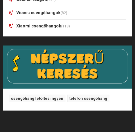
Vicces csengőhangok
(82)
Xiaomi csengőhangok
(118)
csengőhang letöltés ingyen
telefon csengőhang