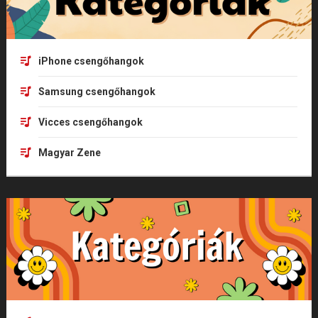
iPhone csengőhangok
Samsung csengőhangok
Vicces csengőhangok
Magyar Zene