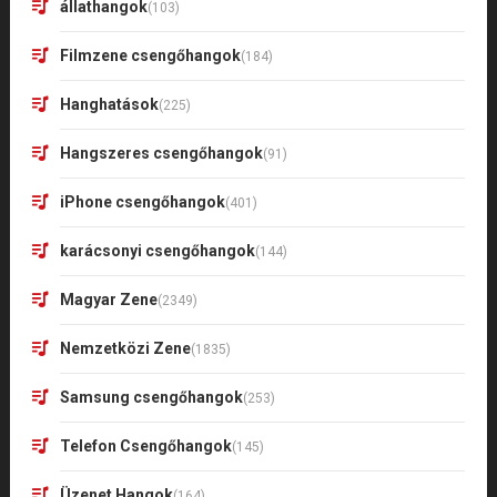
állathangok
(103)
Filmzene csengőhangok
(184)
Hanghatások
(225)
Hangszeres csengőhangok
(91)
iPhone csengőhangok
(401)
karácsonyi csengőhangok
(144)
Magyar Zene
(2349)
Nemzetközi Zene
(1835)
Samsung csengőhangok
(253)
Telefon Csengőhangok
(145)
Üzenet Hangok
(164)