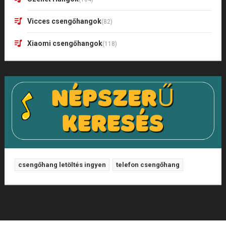
Vicces csengőhangok
(82)
Xiaomi csengőhangok
(118)
csengőhang letöltés ingyen
telefon csengőhang