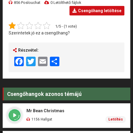
856 Poslouchat
0 Letölthető fájlok
Csengőhang letöltése
1/5 - (1 vote)
Szerintetek jó ez a csengőhang?
Részvétel:
Facebook
Twitter
Email
Share
Csengőhangok azonos témájú
Mr Bean Christmas
1156 Hallgat
Letöltés