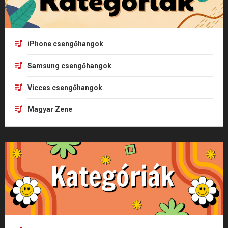
iPhone csengőhangok
Samsung csengőhangok
Vicces csengőhangok
Magyar Zene