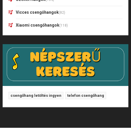
Vicces csengőhangok
(82)
Xiaomi csengőhangok
(118)
csengőhang letöltés ingyen
telefon csengőhang