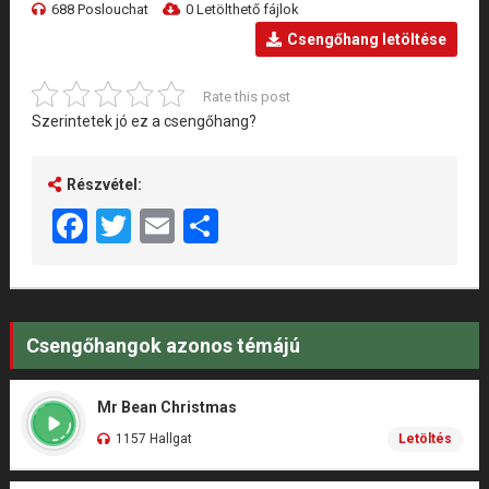
688 Poslouchat
0 Letölthető fájlok
Csengőhang letöltése
Rate this post
Szerintetek jó ez a csengőhang?
Részvétel:
Facebook
Twitter
Email
Share
Csengőhangok azonos témájú
Mr Bean Christmas
1157 Hallgat
Letöltés