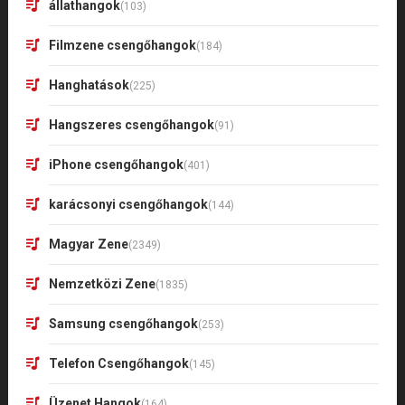
állathangok
(103)
Filmzene csengőhangok
(184)
Hanghatások
(225)
Hangszeres csengőhangok
(91)
iPhone csengőhangok
(401)
karácsonyi csengőhangok
(144)
Magyar Zene
(2349)
Nemzetközi Zene
(1835)
Samsung csengőhangok
(253)
Telefon Csengőhangok
(145)
Üzenet Hangok
(164)