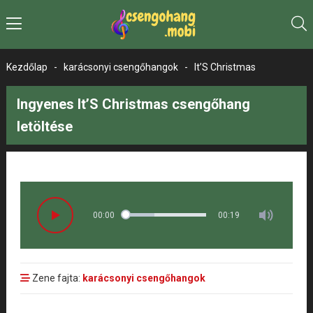
Kezdőlap
-
karácsonyi csengőhangok
-
It’S Christmas
Ingyenes It’S Christmas csengőhang
letöltése
00:00
00:19
Zene fajta:
karácsonyi csengőhangok