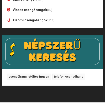
Vicces csengőhangok
(82)
Xiaomi csengőhangok
(118)
csengőhang letöltés ingyen
telefon csengőhang