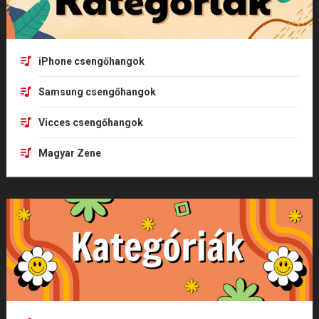
iPhone csengőhangok
Samsung csengőhangok
Vicces csengőhangok
Magyar Zene