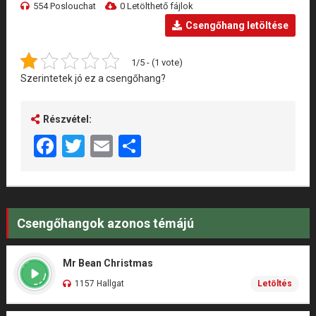
554 Poslouchat
0 Letölthető fájlok
Csengőhang letöltése
1/5 - (1 vote)
Szerintetek jó ez a csengőhang?
Részvétel:
Facebook
Twitter
Email
Share
Csengőhangok azonos témájú
Mr Bean Christmas
1157 Hallgat
Letöltés