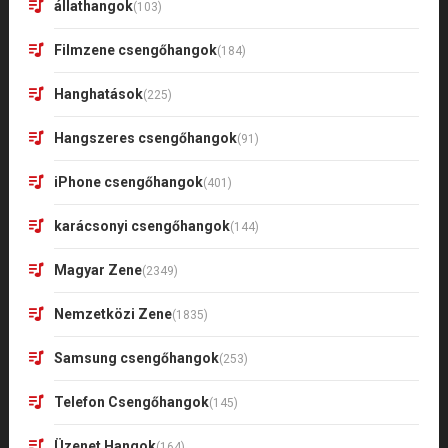
állathangok
(103)
Filmzene csengőhangok
(184)
Hanghatások
(225)
Hangszeres csengőhangok
(91)
iPhone csengőhangok
(401)
karácsonyi csengőhangok
(144)
Magyar Zene
(2349)
Nemzetközi Zene
(1835)
Samsung csengőhangok
(253)
Telefon Csengőhangok
(145)
Üzenet Hangok
(164)