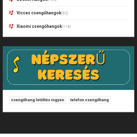
Vicces csengőhangok
(82)
Xiaomi csengőhangok
(118)
csengőhang letöltés ingyen
telefon csengőhang