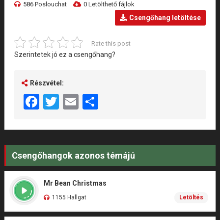
586 Poslouchat
0 Letölthető fájlok
Csengőhang letöltése
Rate this post
Szerintetek jó ez a csengőhang?
Részvétel:
Facebook
Twitter
Email
Share
Csengőhangok azonos témájú
Mr Bean Christmas
1155 Hallgat
Letöltés