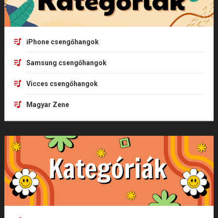
iPhone csengőhangok
Samsung csengőhangok
Vicces csengőhangok
Magyar Zene