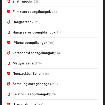
állathangok
(103)
Filmzene csengőhangok
(184)
Hanghatások
(225)
Hangszeres csengőhangok
(91)
iPhone csengőhangok
(401)
karácsonyi csengőhangok
(144)
Magyar Zene
(2349)
Nemzetközi Zene
(1835)
Samsung csengőhangok
(253)
Telefon Csengőhangok
(145)
Üzenet Hangok
(164)