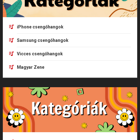
iPhone csengőhangok
Samsung csengőhangok
Vicces csengőhangok
Magyar Zene