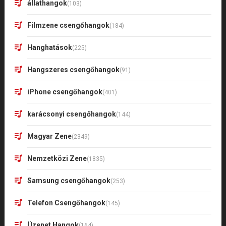
állathangok
(103)
Filmzene csengőhangok
(184)
Hanghatások
(225)
Hangszeres csengőhangok
(91)
iPhone csengőhangok
(401)
karácsonyi csengőhangok
(144)
Magyar Zene
(2349)
Nemzetközi Zene
(1835)
Samsung csengőhangok
(253)
Telefon Csengőhangok
(145)
Üzenet Hangok
(164)