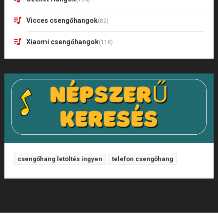
Vicces csengőhangok
(82)
Xiaomi csengőhangok
(118)
csengőhang letöltés ingyen
telefon csengőhang