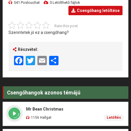
541 Poslouchat
0 Letölthető fájlok
Csengőhang letöltése
Rate this post
Szerintetek jó ez a csengőhang?
Részvétel:
Facebook
Twitter
Email
Share
Csengőhangok azonos témájú
Mr Bean Christmas
1156 Hallgat
Letöltés