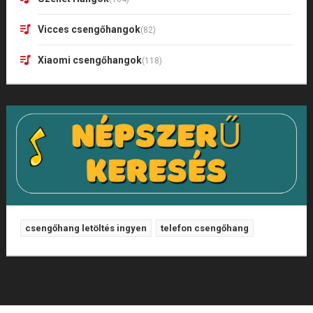
Vicces csengőhangok
(82)
Xiaomi csengőhangok
(118)
csengőhang letöltés ingyen
telefon csengőhang