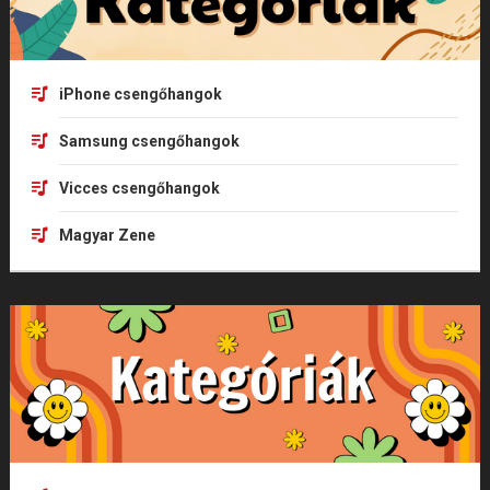
iPhone csengőhangok
Samsung csengőhangok
Vicces csengőhangok
Magyar Zene