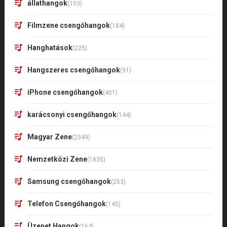
állathangok
(103)
Filmzene csengőhangok
(184)
Hanghatások
(225)
Hangszeres csengőhangok
(91)
iPhone csengőhangok
(401)
karácsonyi csengőhangok
(144)
Magyar Zene
(2349)
Nemzetközi Zene
(1835)
Samsung csengőhangok
(253)
Telefon Csengőhangok
(145)
Üzenet Hangok
(164)