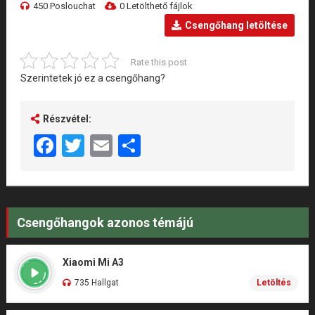
450 Poslouchat
0 Letölthető fájlok
Csengőhang letöltése
Rate this post
Szerintetek jó ez a csengőhang?
Részvétel:
Facebook
Twitter
Email
Share
Csengőhangok azonos témájú
Xiaomi Mi A3
735 Hallgat
Letöltés