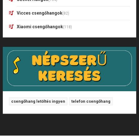
Vicces csengőhangok
(82)
Xiaomi csengőhangok
(118)
csengőhang letöltés ingyen
telefon csengőhang