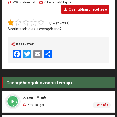
729 Poslouchat
0 Letölthető fájlok
Csengőhang letöltése
1/5 - (2 votes)
Szerintetek jó ez a csengőhang?
Részvétel:
Facebook
Twitter
Email
Share
Csengőhangok azonos témájú
Xiaomi Miui6
639 Hallgat
Letöltés