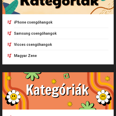
iPhone csengőhangok
Samsung csengőhangok
Vicces csengőhangok
Magyar Zene