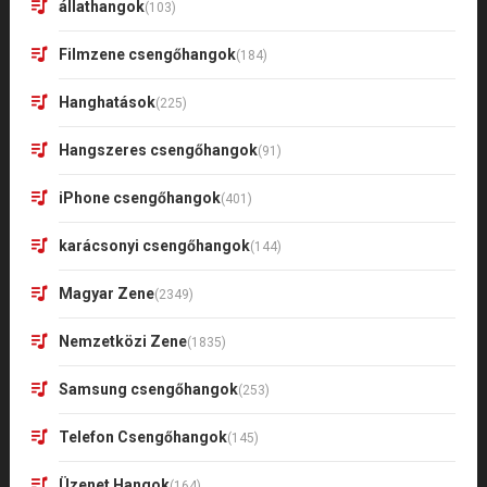
állathangok
(103)
Filmzene csengőhangok
(184)
Hanghatások
(225)
Hangszeres csengőhangok
(91)
iPhone csengőhangok
(401)
karácsonyi csengőhangok
(144)
Magyar Zene
(2349)
Nemzetközi Zene
(1835)
Samsung csengőhangok
(253)
Telefon Csengőhangok
(145)
Üzenet Hangok
(164)