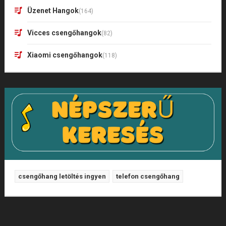
Üzenet Hangok
(164)
Vicces csengőhangok
(82)
Xiaomi csengőhangok
(118)
csengőhang letöltés ingyen
telefon csengőhang