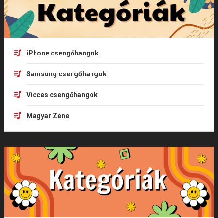
iPhone csengőhangok
Samsung csengőhangok
Vicces csengőhangok
Magyar Zene