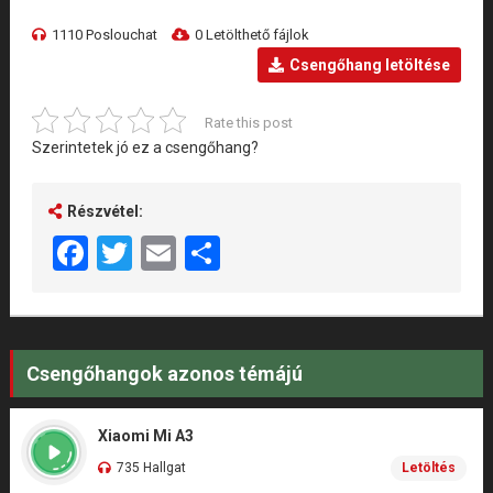
1110 Poslouchat
0 Letölthető fájlok
Csengőhang letöltése
Rate this post
Szerintetek jó ez a csengőhang?
Részvétel:
Facebook
Twitter
Email
Share
Csengőhangok azonos témájú
Xiaomi Mi A3
735 Hallgat
Letöltés