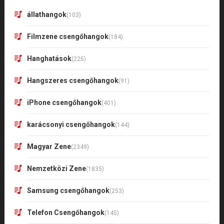
állathangok
(103)
Filmzene csengőhangok
(184)
Hanghatások
(225)
Hangszeres csengőhangok
(91)
iPhone csengőhangok
(401)
karácsonyi csengőhangok
(144)
Magyar Zene
(2349)
Nemzetközi Zene
(1835)
Samsung csengőhangok
(253)
Telefon Csengőhangok
(145)