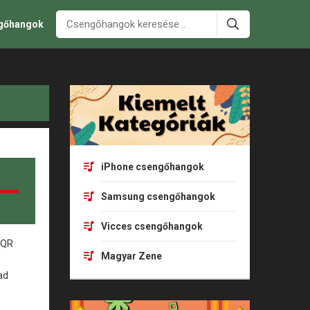
ngőhangok
iPhone csengőhangok
Samsung csengőhangok
Vicces csengőhangok
Magyar Zene