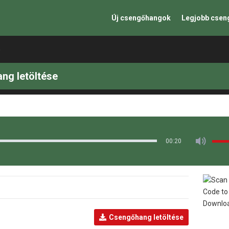
Új csengőhangok
Legjobb cse
G
ng letöltése
00:20
Csengőhang letöltése