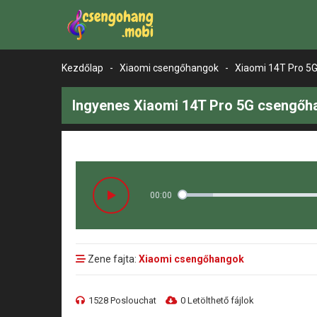
Kezdőlap
-
Xiaomi csengőhangok
-
Xiaomi 14T Pro 5
Ingyenes Xiaomi 14T Pro 5G csengőha
00:00
Zene fajta:
Xiaomi csengőhangok
1528 Poslouchat
0 Letölthető fájlok