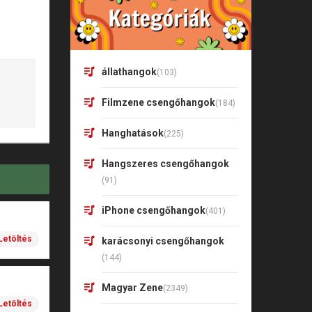
állathangok
(103)
Filmzene csengőhangok
(184)
Hanghatások
(225)
Hangszeres csengőhangok
(91)
iPhone csengőhangok
(401)
Letöltés
karácsonyi csengőhangok
(144)
Magyar Zene
(2349)
Letöltés