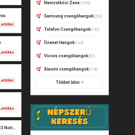
Nemzetközi Zene
(1835)
mix
Samsung csengőhangok
(253)
Letöltés
Telefon Csengőhangok
(145)
Üzenet Hangok
(164)
7
Letöltés
Vicces csengőhangok
(82)
Xiaomi csengőhangok
(118)
Letöltés
Többet látni
Letöltés
Xiaomi Redmi Note 13 Notification