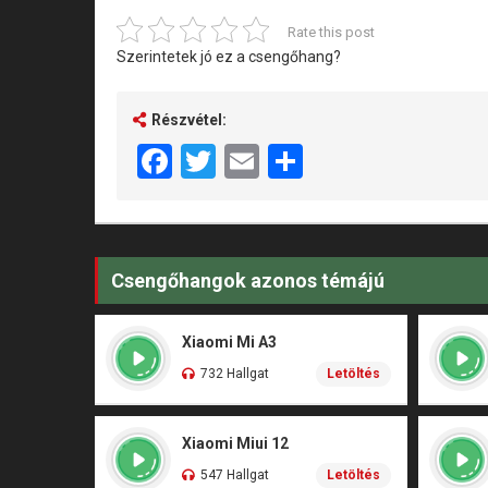
Rate this post
Szerintetek jó ez a csengőhang?
Részvétel:
Facebook
Twitter
Email
Share
Csengőhangok azonos témájú
Xiaomi Mi A3
732 Hallgat
Letöltés
Xiaomi Miui 12
547 Hallgat
Letöltés