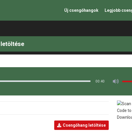
Új csengőhangok
Legjobb cse
letöltése
00:40
Csengőhang letöltése