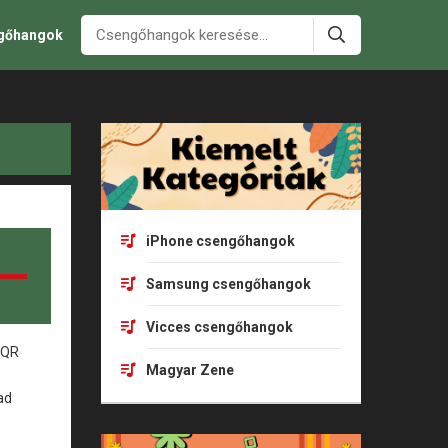
ngőhangok
iPhone csengőhangok
Samsung csengőhangok
Vicces csengőhangok
Magyar Zene