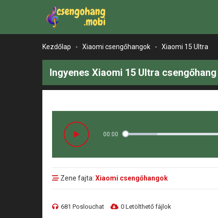
Kezdőlap
-
Xiaomi csengőhangok
-
Xiaomi 15 Ultra
Ingyenes Xiaomi 15 Ultra csengőhang 
00:00
Zene fajta:
Xiaomi csengőhangok
681 Poslouchat
0 Letölthető fájlok