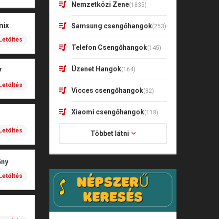
Nemzetközi Zene
(1835)
mix
Samsung csengőhangok
(253)
Letöltés
Telefon Csengőhangok
(145)
Üzenet Hangok
(164)
7
Letöltés
Vicces csengőhangok
(82)
Xiaomi csengőhangok
(118)
Letöltés
Többet látni
őny
Letöltés