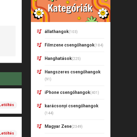
állathangok
(103)
Filmzene csengőhangok
(184)
Hanghatások
(225)
Hangszeres csengőhangok
(91)
iPhone csengőhangok
(401)
Letöltés
karácsonyi csengőhangok
(144)
Magyar Zene
(2349)
Letöltés