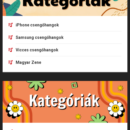
iPhone csengőhangok
Samsung csengőhangok
Vicces csengőhangok
Magyar Zene