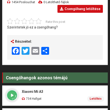
1454 Poslouchat
0 Letölthető fájlok
Csengőhang letöltése
Rate this post
Szerintetek jó ez a csengőhang?
Részvétel:
Facebook
Twitter
Email
Share
Csengőhangok azonos témájú
Xiaomi Mi A3
734 Hallgat
Letöltés