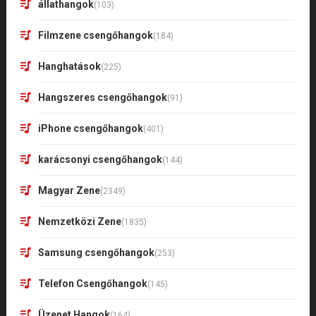
állathangok
(103)
Filmzene csengőhangok
(184)
Hanghatások
(225)
Hangszeres csengőhangok
(91)
iPhone csengőhangok
(401)
karácsonyi csengőhangok
(144)
Magyar Zene
(2349)
Nemzetközi Zene
(1835)
Samsung csengőhangok
(253)
Telefon Csengőhangok
(145)
Üzenet Hangok
(164)