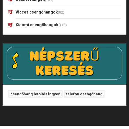
Vicces csengőhangok
(82)
Xiaomi csengőhangok
(118)
csengőhang letöltés ingyen
telefon csengőhang