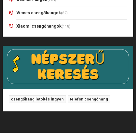
Vicces csengőhangok
(82)
Xiaomi csengőhangok
(118)
csengőhang letöltés ingyen
telefon csengőhang