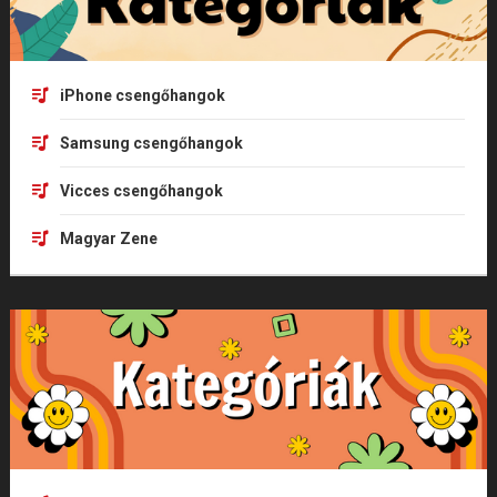
iPhone csengőhangok
Samsung csengőhangok
Vicces csengőhangok
Magyar Zene