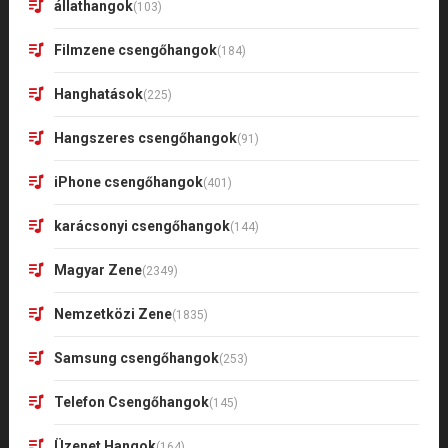
állathangok
(103)
Filmzene csengőhangok
(184)
Hanghatások
(225)
Hangszeres csengőhangok
(91)
iPhone csengőhangok
(401)
karácsonyi csengőhangok
(144)
Magyar Zene
(2349)
Nemzetközi Zene
(1835)
Samsung csengőhangok
(253)
Telefon Csengőhangok
(145)
Üzenet Hangok
(164)