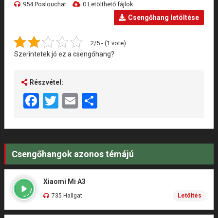
954 Poslouchat
0 Letölthető fájlok
Csengőhang letöltése
2/5 - (1 vote)
Szerintetek jó ez a csengőhang?
Részvétel:
Facebook
Twitter
Email
Share
Csengőhangok azonos témájú
Xiaomi Mi A3
735 Hallgat
Letöltés