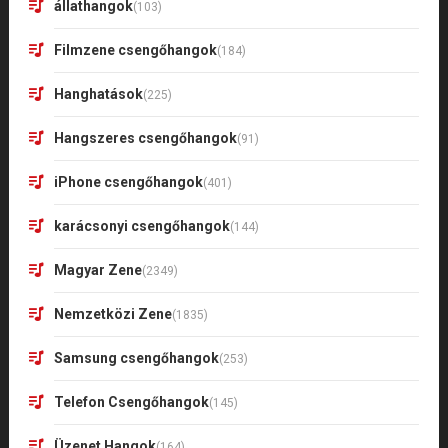
állathangok
(103)
Filmzene csengőhangok
(184)
Hanghatások
(225)
Hangszeres csengőhangok
(91)
iPhone csengőhangok
(401)
karácsonyi csengőhangok
(144)
Magyar Zene
(2349)
Nemzetközi Zene
(1835)
Samsung csengőhangok
(253)
Telefon Csengőhangok
(145)
Üzenet Hangok
(164)