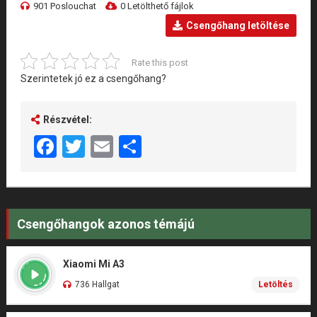
901 Poslouchat
0 Letölthető fájlok
Csengőhang letöltése
Rate this post
Szerintetek jó ez a csengőhang?
Részvétel:
Facebook
Twitter
Email
Share
Csengőhangok azonos témájú
Xiaomi Mi A3
736 Hallgat
Letöltés