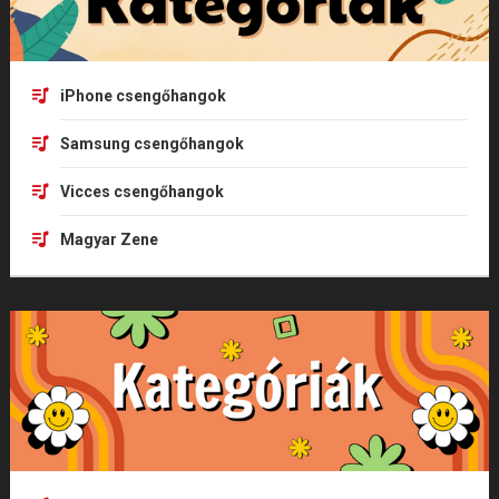
iPhone csengőhangok
Samsung csengőhangok
Vicces csengőhangok
Magyar Zene