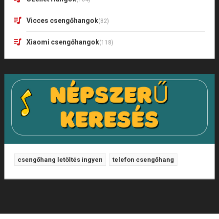
Vicces csengőhangok
(82)
Xiaomi csengőhangok
(118)
csengőhang letöltés ingyen
telefon csengőhang