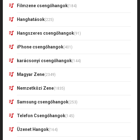
Filmzene csengőhangok
(184)
Hanghatások
(225)
Hangszeres csengőhangok
(91)
iPhone csengőhangok
(401)
karácsonyi csengőhangok
(144)
Magyar Zene
(2349)
Nemzetközi Zene
(1835)
Samsung csengőhangok
(253)
Telefon Csengőhangok
(145)
Üzenet Hangok
(164)