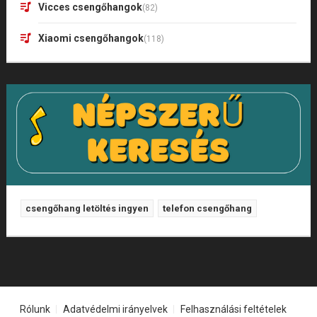
Vicces csengőhangok
(82)
Xiaomi csengőhangok
(118)
csengőhang letöltés ingyen
telefon csengőhang
Rólunk
Adatvédelmi irányelvek
Felhasználási feltételek