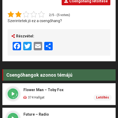
Csengőhang letöltése
2/5 - (5 votes)
Szerintetek jó ez a csengőhang?
Részvétel:
Facebook
Twitter
Email
Share
Csengőhangok azonos témájú
Flower Man – Toby Fox
374 Hallgat
Letöltés
Future – Radio